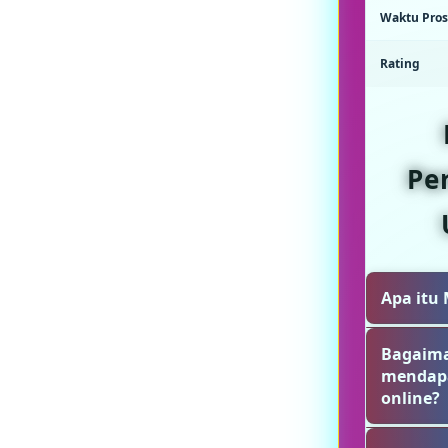
Waktu Pros
Rating
Pe
Apa itu
MALU
Bagaima
platfor
mendap
hari ini
online?
Game88
Sangat