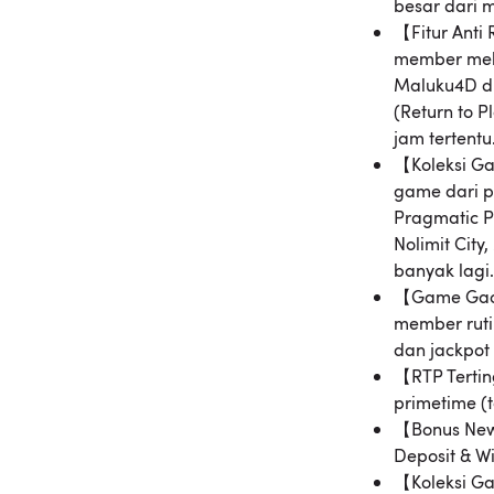
besar dari 
【Fitur Ant
member me
Maluku4D d
(Return to P
jam tertentu
【Koleksi G
game dari p
Pragmatic P
Nolimit Cit
banyak lagi.
【Game Gac
member ruti
dan jackpot 
【RTP Tertin
primetime (
【Bonus Ne
Deposit & W
【Koleksi G