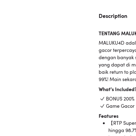
Full Body
Massage
Description
TENTANG MALU
MALUKU4D adala
gacor terperca
dengan banyak s
yang dapat di m
baik return to p
99%! Main sekar
What's Included
BONUS 200%
Game Gacor
Features
【RTP Super 
hingga 98.7