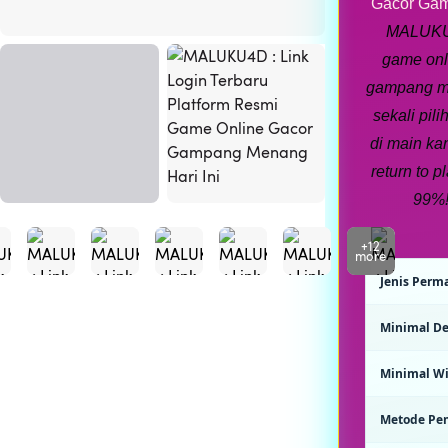
Gacor Gam
MALUKU4
game onl
gampang m
sekali pil
di main ka
return to 
99%!
+12
more
Jenis Perm
Minimal De
Minimal W
Metode Pe