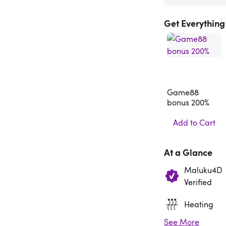
Get Everything
Game88
bonus 200%
Add to Cart
At a Glance
Maluku4D
Verified
Heating
See More