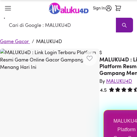
Sign In
Search
Furniture
Furniture Sale
Living Room Furniture
Sofas
Sectionals
T
Game Gacor
/
MALUKU4D
$
MALUKU4D : Li
Platform Resm
Gampang Mena
By
MALUKU4D
4.5
Rated 4.5 out
MALUKU4D 
Platform