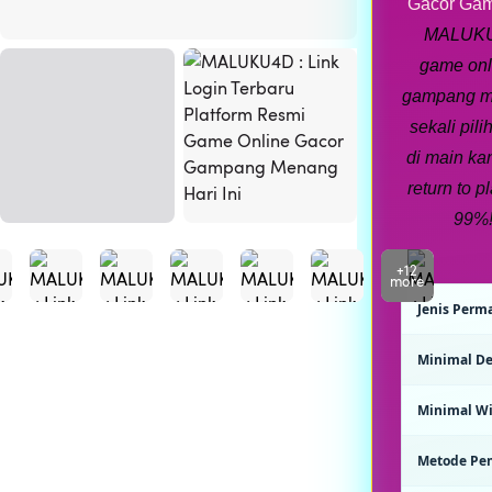
Gacor Gam
MALUKU4
game onl
gampang m
sekali pil
di main ka
return to 
99%!
+12
more
Jenis Perm
Minimal De
Minimal W
Metode Pe