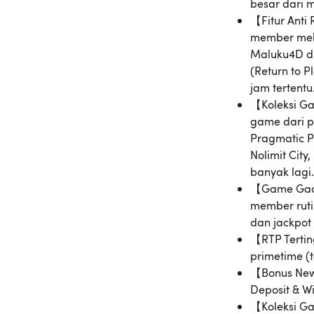
besar dari 
【Fitur Ant
member me
Maluku4D d
(Return to P
jam tertentu
【Koleksi G
game dari p
Pragmatic P
Nolimit Cit
banyak lagi.
【Game Gac
member ruti
dan jackpot 
【RTP Tertin
primetime (
【Bonus Ne
Deposit & W
【Koleksi G