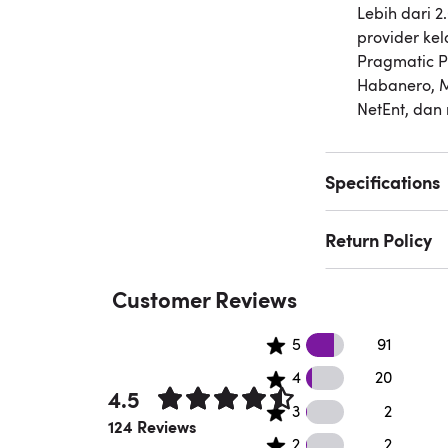
Lebih dari 2
provider kel
Pragmatic Pl
Habanero, M
NetEnt, dan
Specifications
Return Policy
Customer Reviews
91 5 star reviews
5
91
20 4 star reviews
4
20
4.5
2 3 star reviews
3
2
Rated 4.5 out of 5 stars.
124 Reviews
2 2 star reviews
2
2