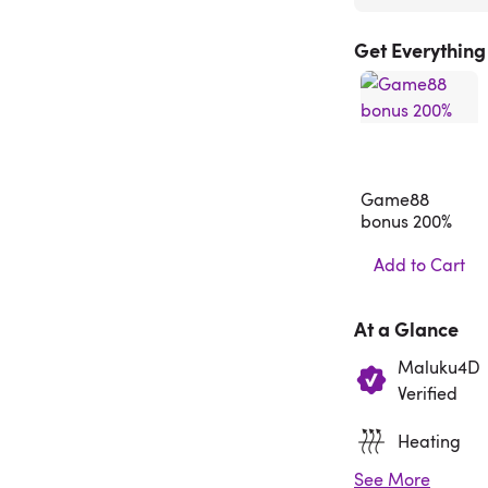
Get Everything
Game88
bonus 200%
Add to Cart
At a Glance
Maluku4D
Verified
Heating
See More