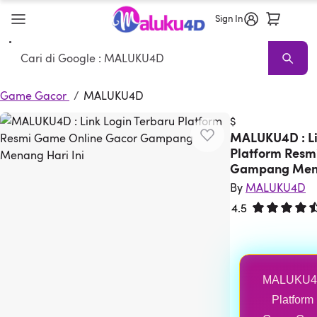
Sign In
Search
Furniture
Furniture Sale
Living Room Furniture
Sofas
Sectionals
T
Game Gacor
/
MALUKU4D
$
MALUKU4D : Li
Platform Resm
Gampang Mena
By
MALUKU4D
4.5
Rated 4.5 out
MALUKU4D 
Platform