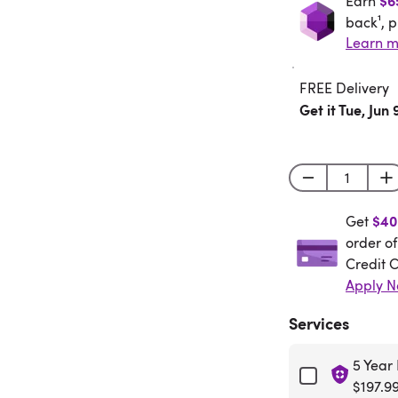
$6
Earn
cepat 
back¹, p
Learn m
jackpot.
FREE Delivery
Get it Tue, Jun 
Get $40 
$40
Get
order o
Credit 
Apply 
Services
5 Year 
$197.9