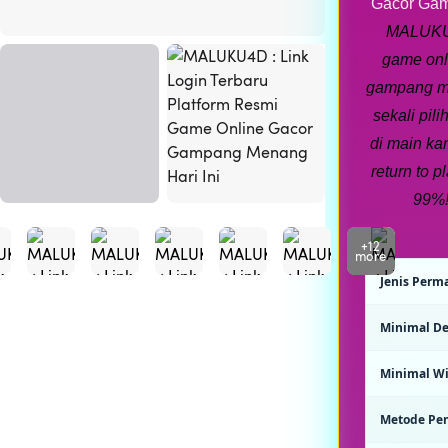
Gacor Gam
MALUKU4
game onl
gampang m
sekali pil
di main ka
return to 
99%!
+12
more
Jenis Perm
Minimal De
Minimal W
Metode Pe