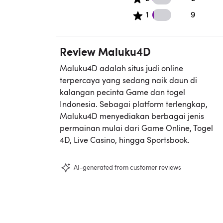
9 1 star reviews
1
9
Review Maluku4D
Maluku4D adalah situs judi online
terpercaya yang sedang naik daun di
kalangan pecinta Game dan togel
Indonesia. Sebagai platform terlengkap,
Maluku4D menyediakan berbagai jenis
permainan mulai dari Game Online, Togel
4D, Live Casino, hingga Sportsbook.
AI-generated from customer reviews