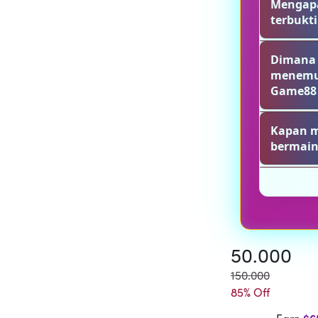
menang 
Mengap
kunju
terbukt
MALUKU
MALUK
fitur RT
Dimana
penyedi
dengan
menemu
resmi ya
Game88 
Game on
sejak
cuan man
Permai
berag
Kapan m
banyak 
bermain
mengg
pecinta
keaman
Moment 
langsun
enkrip
keseru
realtime
paling b
paling 
yang m
pada mal
besar 
50.000
member 
pemain k
was
150.000
dengan
85% Off
padat 
mesin 
Earn $65