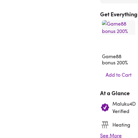
Get Everything
Game88
bonus 200%
Add to Cart
At a Glance
Maluku4D
Verified
Heating
See More