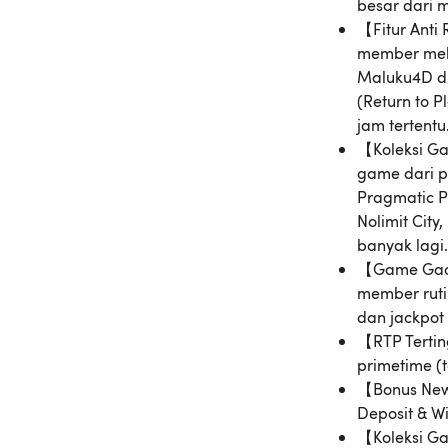
besar dari 
【Fitur Ant
member me
Maluku4D d
(Return to P
jam tertentu
【Koleksi G
game dari p
Pragmatic P
Nolimit Cit
banyak lagi.
【Game Gac
member ruti
dan jackpot 
【RTP Tertin
primetime (
【Bonus Ne
Deposit & W
【Koleksi G