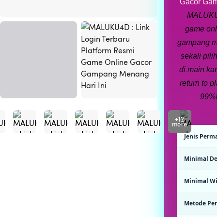
Gacor Gam
MALUKU4
game onl
gampang m
sekali pil
di main ka
return to 
99%!
+12
more
Jenis Perm
Minimal De
Minimal W
Metode Pe