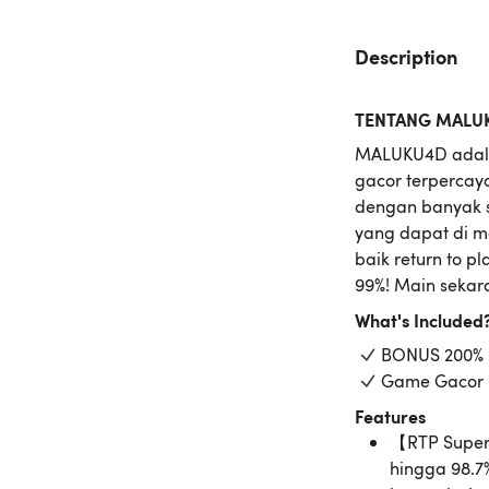
Full Body
Massage
Description
TENTANG MALU
MALUKU4D adala
gacor terperca
dengan banyak s
yang dapat di m
baik return to p
99%! Main sekar
What's Included
BONUS 200%
Game Gacor
Features
【RTP Super 
hingga 98.7