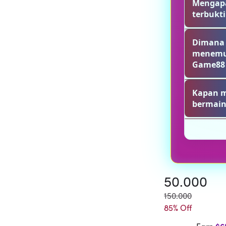
menang 
Mengap
kunju
terbukt
MALUKU
MALUK
fitur RT
Dimana
penyedi
dengan
menemu
resmi ya
Game88 
Game on
sejak
cuan man
Permai
berag
Kapan m
banyak 
bermain
mengg
pecinta
keaman
Moment 
langsun
enkrip
keseru
realtime
paling b
paling 
yang m
pada mal
besar 
50.000
member 
pemain k
was
150.000
dengan
85% Off
padat 
mesin 
Earn $65