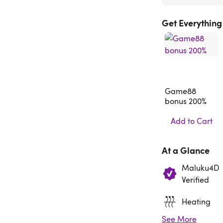
Get Everything
Game88
bonus 200%
Add to Cart
At a Glance
Maluku4D
Verified
Heating
See More