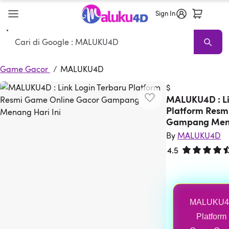
Sign In
Search
Furniture
Furniture Sale
Living Room Furniture
Sofas
Sectionals
T
Game Gacor
/
MALUKU4D
$
MALUKU4D : Li
Platform Resm
Gampang Mena
By
MALUKU4D
4.5
Rated 4.5 out
MALUKU4D 
Platform