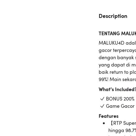
Full Body
Massage
Description
TENTANG MALU
MALUKU4D adala
gacor terperca
dengan banyak s
yang dapat di m
baik return to p
99%! Main sekar
What's Included
BONUS 200%
Game Gacor
Features
【RTP Super 
hingga 98.7