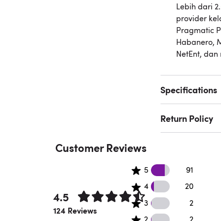
Lebih dari 2
provider kel
Pragmatic Pl
Habanero, M
NetEnt, dan
Specifications
Return Policy
Customer Reviews
91 5 star reviews
5
91
20 4 star reviews
4
20
4.5
2 3 star reviews
3
2
Rated 4.5 out of 5 stars.
124 Reviews
2 2 star reviews
2
2