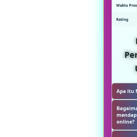
Waktu Pros
Rating
Pe
Apa itu
MALU
Bagaima
platfor
mendap
hari ini
online?
Game88
Sangat