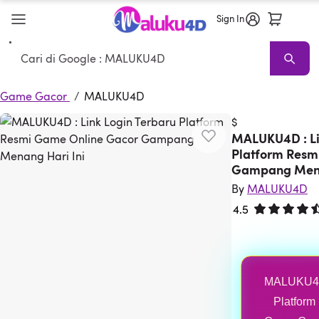
Sign In
Search
Furniture
Furniture Sale
Living Room Furniture
Sofas
Sectionals
T
Game Gacor
/
MALUKU4D
$
MALUKU4D : Li
Platform Resm
Gampang Mena
By
MALUKU4D
4.5
Rated 4.5 out
MALUKU4D 
Platform