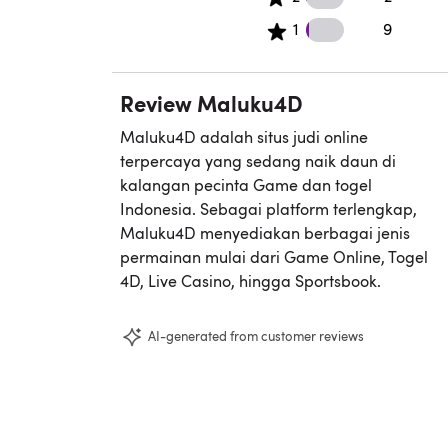
9 1 star reviews
1
9
Review Maluku4D
Maluku4D adalah situs judi online
terpercaya yang sedang naik daun di
kalangan pecinta Game dan togel
Indonesia. Sebagai platform terlengkap,
Maluku4D menyediakan berbagai jenis
permainan mulai dari Game Online, Togel
4D, Live Casino, hingga Sportsbook.
AI-generated from customer reviews