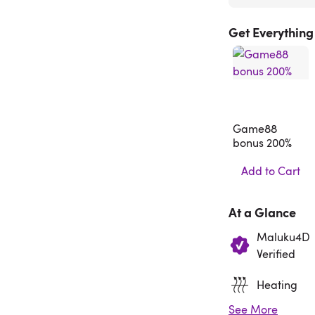
Get Everything
Game88
bonus 200%
Add to Cart
At a Glance
Maluku4D
Verified
Heating
See More