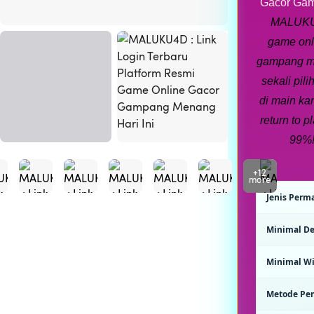
Gacor Gam
MALUKU4
game onl
gampang m
sekali pil
di main ka
return to 
99%!
+12
more
Jenis Perm
Minimal De
Minimal W
Metode Pe