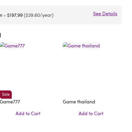
See Details
an
-
$197.99
($39.60/year)
d
Sale
Game777
Game thailand
Ga
De
Add to Cart
Add to Cart