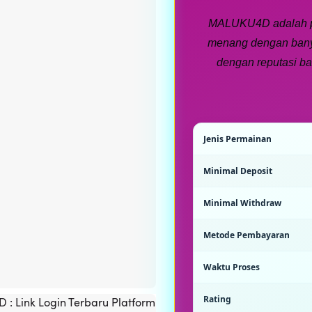
MALUKU4D adalah pl
menang dengan banya
dengan reputasi ba
Jenis Permainan
Minimal Deposit
Minimal Withdraw
Metode Pembayaran
Waktu Proses
Rating