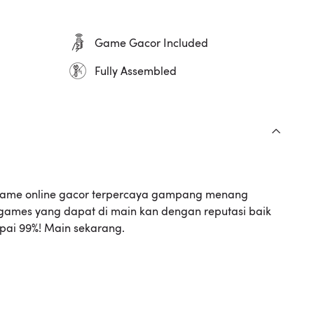
Game Gacor Included
Fully Assembled
ame online gacor terpercaya gampang menang
 games yang dapat di main kan dengan reputasi baik
apai 99%! Main sekarang.