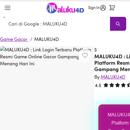
Sign In
Search
Furniture
Furniture Sale
Living Room Furniture
Sofas
Sectionals
T
Game Gacor
/
MALUKU4D
$
MALUKU4D : Li
Platform Resm
Gampang Mena
By
MALUKU4D
4.5
Rated 4.5 out
MALUKU4D 
Platform