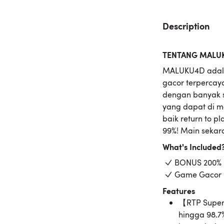
Full Body
Massage
Description
TENTANG MALU
MALUKU4D adala
gacor terperca
dengan banyak s
yang dapat di m
baik return to p
99%! Main sekar
What's Included
BONUS 200%
Game Gacor
Features
【RTP Super 
hingga 98.7