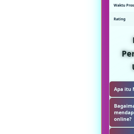
Waktu Pros
Rating
Pe
Apa itu
MALU
Bagaima
platfor
mendap
hari ini
online?
Game88
Sangat