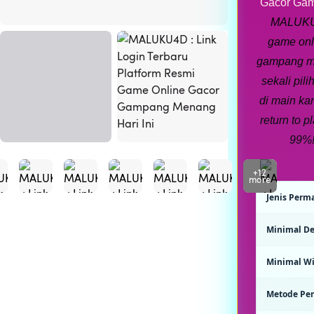
Gacor Gam
MALUKU4
game onl
gampang m
sekali pil
di main ka
return to 
99%!
+12
more
Jenis Perm
Minimal De
Minimal W
Metode Pe