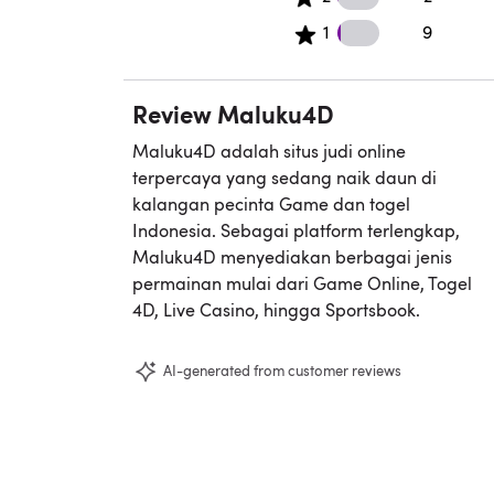
9 1 star reviews
1
9
Review Maluku4D
Maluku4D adalah situs judi online
terpercaya yang sedang naik daun di
kalangan pecinta Game dan togel
Indonesia. Sebagai platform terlengkap,
Maluku4D menyediakan berbagai jenis
permainan mulai dari Game Online, Togel
4D, Live Casino, hingga Sportsbook.
AI-generated from customer reviews