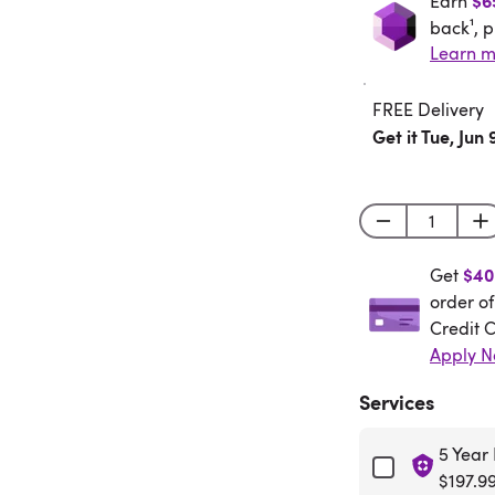
$6
Earn
cepat 
back¹, p
Learn m
jackpot.
FREE Delivery
Get it Tue, Jun 
Get $40 
$40
Get
order o
Credit 
Apply 
Services
5 Year 
$197.9