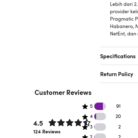
Lebih dari 2
provider kel
Pragmatic Pl
Habanero, M
NetEnt, dan
Specifications
Return Policy
Customer Reviews
91 5 star reviews
5
91
20 4 star reviews
4
20
4.5
2 3 star reviews
3
2
Rated 4.5 out of 5 stars.
124 Reviews
2 2 star reviews
2
2