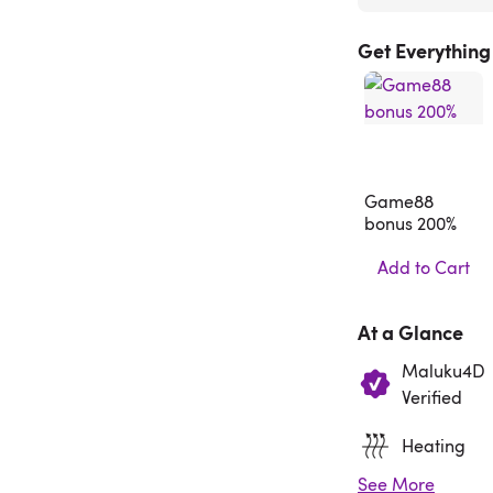
Get Everything
Game88
bonus 200%
Add to Cart
At a Glance
Maluku4D
Verified
Heating
See More