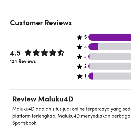
Customer Reviews
91 5 star reviews
5
20 4 star reviews
4
4.5
2 3 star reviews
3
Rated 4.5 out of 5 stars.
124 Reviews
2 2 star reviews
2
9 1 star reviews
1
Review Maluku4D
Maluku4D adalah situs judi online terpercaya yang se
platform terlengkap, Maluku4D menyediakan berbagai j
Sportsbook.