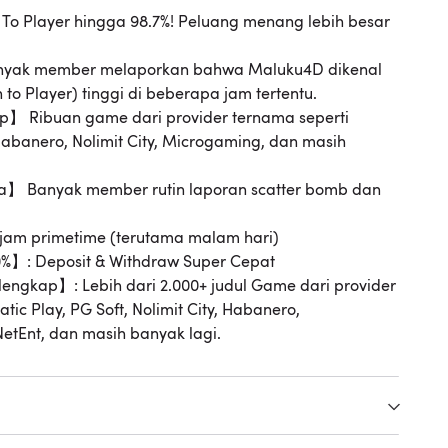
o Player hingga 98.7%! Peluang menang lebih besar
nyak member melaporkan bahwa Maluku4D dikenal
to Player) tinggi di beberapa jam tertentu.
p】 Ribuan game dari provider ternama seperti
Habanero, Nolimit City, Microgaming, dan masih
】 Banyak member rutin laporan scatter bomb dan
jam primetime (terutama malam hari)
】: Deposit & Withdraw Super Cepat
ngkap】: Lebih dari 2.000+ judul Game dari provider
tic Play, PG Soft, Nolimit City, Habanero,
etEnt, dan masih banyak lagi.