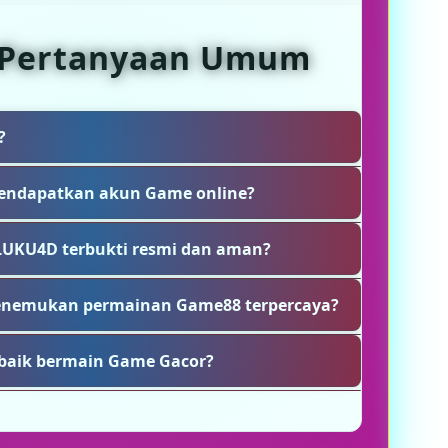
 Pertanyaan Umum
?
latform situs Game Gacor hari ini dari
endapatkan akun Game online?
e88 online gampang menang besar.
lahkan kunjungi livechat MALUKU4D dan
UKU4D terbukti resmi dan aman?
 Live paling update dengan koleksi ratusan
kicau cuan mania.
penyedia provider Game88 resmi yang telah
nemukan permainan Game88 terpercaya?
ak 2020 dengan beragam permainan
m keamanan tinggi berupa enkripsi data
 cukup banyak menarik kalangan pecinta
baik bermain Game Gacor?
.
angsung diakses secara realtime di situs
emberikan bonus besar kepada seluruh
nikmati keseruan Game online paling gacor
lam hari ini. Ribuan member aktif saat malam