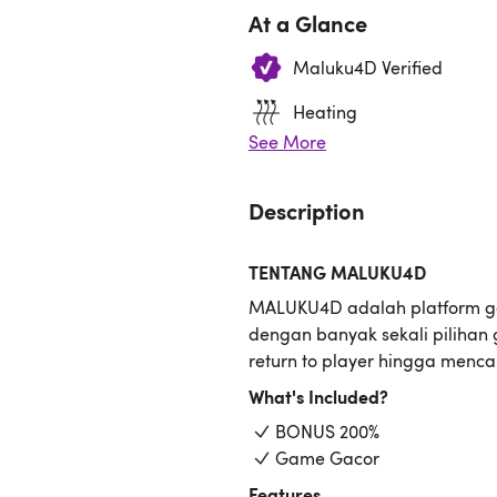
At a Glance
Maluku4D Verified
Heating
See More
Full Body Massage
Description
TENTANG MALUKU4D
MALUKU4D adalah platform g
dengan banyak sekali pilihan
return to player hingga menc
What's Included?
BONUS 200%
Game Gacor
Features