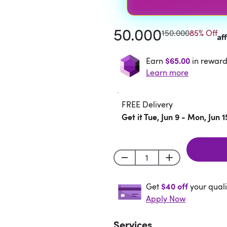
dengan transaksi 
semakin cepat pana
50.000
was
150.000
85% Off
Earn $65.00 in rewards
$65.00
Earn
in reward
Learn more
FREE Delivery
Get it Tue, Jun 9 - Mon, Jun 1
Get $40 off your quali
$40 off
Get
your quali
Apply Now
Services