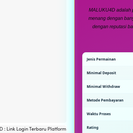
MALUKU4D adalah pl
menang dengan banya
dengan reputasi ba
Jenis Permainan
Minimal Deposit
Minimal Withdraw
Metode Pembayaran
Waktu Proses
Rating