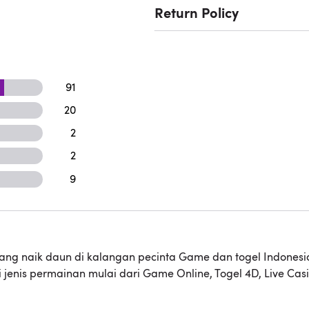
Return Policy
91
20
2
2
9
dang naik daun di kalangan pecinta Game dan togel Indonesi
enis permainan mulai dari Game Online, Togel 4D, Live Casi