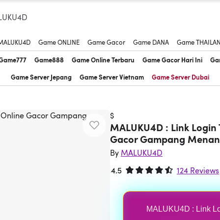
MALUKU4D
Game ONLINE
Game Gacor
Game DANA
Game THAILA
Game777
Game888
Game Online Terbaru
Game Gacor Hari Ini
Ga
Game Server Jepang
Game Server Vietnam
Game Server Dubai
V Stands & Entertainment Centers
Coffee Tables
End & Side Tab
$
MALUKU4D : Link Login 
Gacor Gampang Menang 
By
MALUKU4D
4.5
124 Reviews
Rated 4.5 out of 5 stars.
MALUKU4D : Link Lo