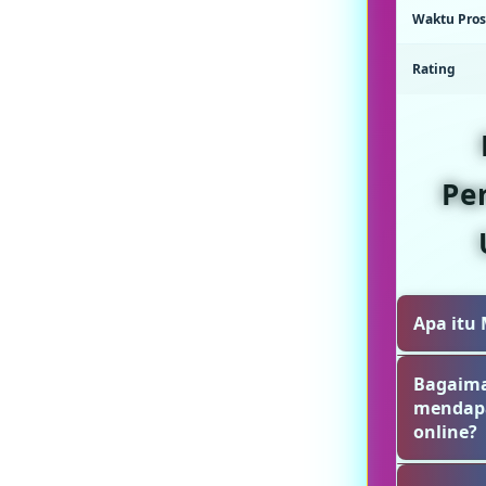
Waktu Pros
Rating
Pe
Apa itu
MALU
Bagaima
platfor
mendap
hari ini
online?
Game88
Sangat