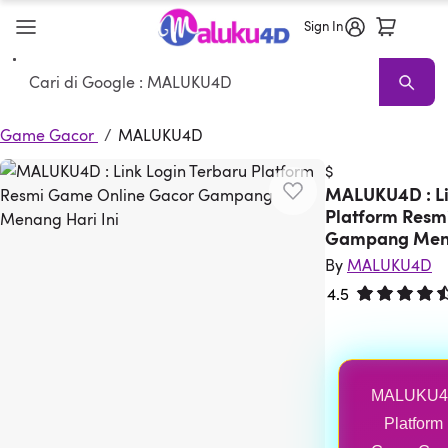
Sign In
Search
Furniture
Furniture Sale
Living Room Furniture
Sofas
Sectionals
T
Game Gacor
/
MALUKU4D
$
MALUKU4D : Li
Platform Resm
Gampang Mena
By
MALUKU4D
4.5
Rated 4.5 out
MALUKU4D 
Platform