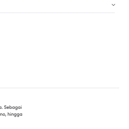
a. Sebagai
no, hingga