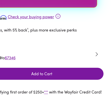
super padat membuat putaran mesin Game88
s dan mudah jackpot.
Check your buying power
, with 5% back¹, plus more exclusive perks
s, with 5% back¹, plus more exclusive perks
5
to
67346
Add to Cart
fying first order of $250+** with the Wayfair Credit Card!
fying first order of $250+
**
with the Wayfair Credit Card!