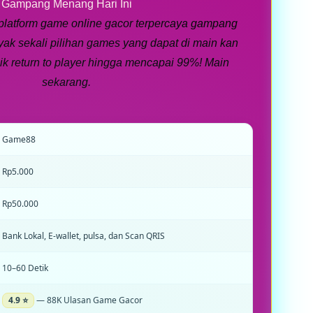
Gampang Menang Hari Ini
atform game online gacor terpercaya gampang
k sekali pilihan games yang dapat di main kan
ik return to player hingga mencapai 99%! Main
sekarang.
Game88
Rp5.000
Rp50.000
Bank Lokal, E-wallet, pulsa, dan Scan QRIS
10–60 Detik
4.9 ⭐
— 88K Ulasan Game Gacor