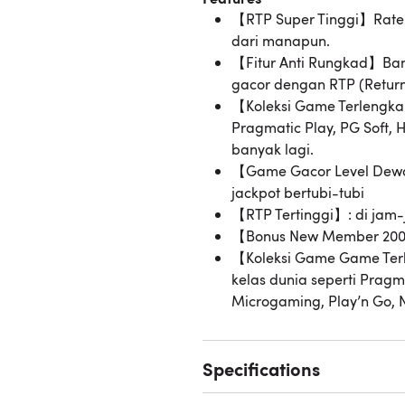
【RTP Super Tinggi】Rate T
dari manapun.
【Fitur Anti Rungkad】Ba
gacor dengan RTP (Return 
【Koleksi Game Terlengka
Pragmatic Play, PG Soft, 
banyak lagi.
【Game Gacor Level Dewa
jackpot bertubi-tubi
【RTP Tertinggi】: di jam-
【Bonus New Member 200%
【Koleksi Game Game Terle
kelas dunia seperti Pragma
Microgaming, Play’n Go, N
Specifications