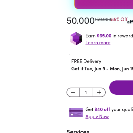
dengan transaksi 
semakin cepat pana
50.000
was
150.000
85% Off
Earn $65.00 in rewards
$65.00
Earn
in reward
Learn more
FREE Delivery
Get it Tue, Jun 9 - Mon, Jun 1
Get $40 off your quali
$40 off
Get
your quali
Apply Now
Services