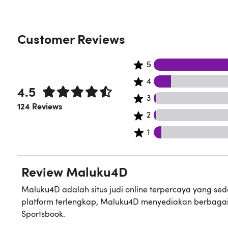
Customer Reviews
91 5 star reviews
5
20 4 star reviews
4
4.5
2 3 star reviews
3
Rated 4.5 out of 5 stars.
124 Reviews
2 2 star reviews
2
9 1 star reviews
1
Review Maluku4D
Maluku4D adalah situs judi online terpercaya yang se
platform terlengkap, Maluku4D menyediakan berbagai j
Sportsbook.