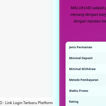
MALUKU4D adalah pl
menang dengan banya
dengan reputasi ba
Jenis Permainan
Minimal Deposit
Minimal Withdraw
Metode Pembayaran
Waktu Proses
Rating