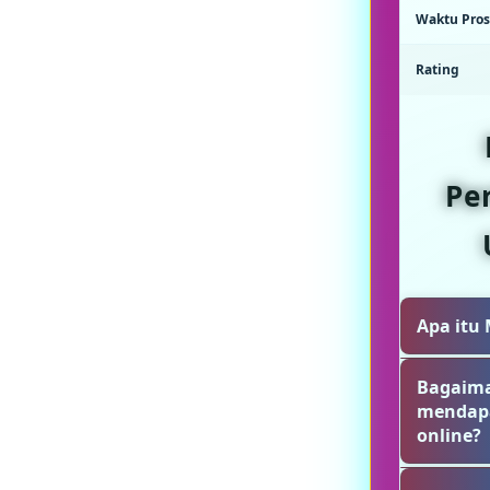
Waktu Pros
Rating
Pe
Apa itu
MALU
Bagaima
platfor
mendap
hari ini
online?
Game88
Sangat