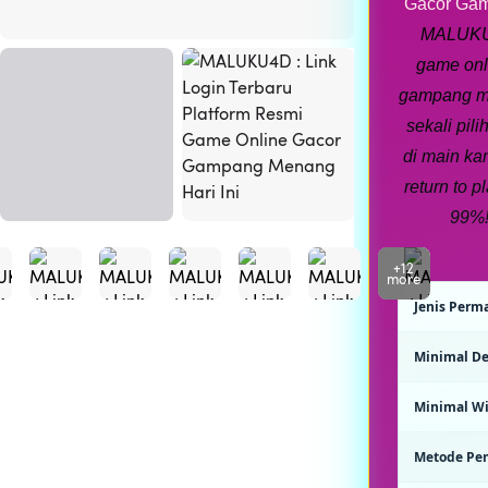
Gacor Gam
MALUKU4
game onl
gampang m
sekali pil
di main ka
return to 
99%!
+12
more
Jenis Perm
Minimal De
Minimal W
Metode Pe