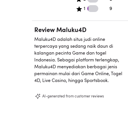
9 1 star reviews
1
9
Review Maluku4D
Maluku4D adalah situs judi online
terpercaya yang sedang naik daun di
kalangan pecinta Game dan togel
Indonesia. Sebagai platform terlengkap,
Maluku4D menyediakan berbagai jenis
permainan mulai dari Game Online, Togel
4D, Live Casino, hingga Sportsbook.
AI-generated from customer reviews