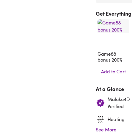
Get Everything
Game88
bonus 200%
Add to Cart
At a Glance
Maluku4D
Verified
Heating
See More