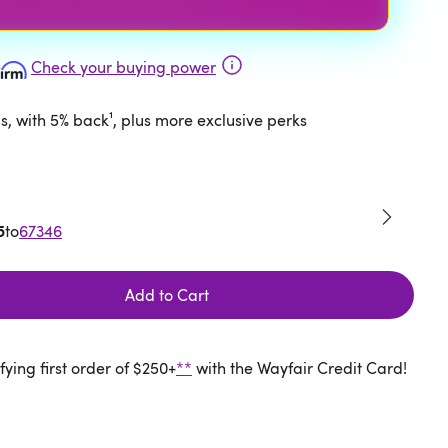
super padat membuat putaran mesin Game88
s dan mudah jackpot.
Check your buying power
, with 5% back¹, plus more exclusive perks
s, with 5% back¹, plus more exclusive perks
5
to
67346
Add to Cart
fying first order of $250+** with the Wayfair Credit Card!
fying first order of $250+
**
with the Wayfair Credit Card!