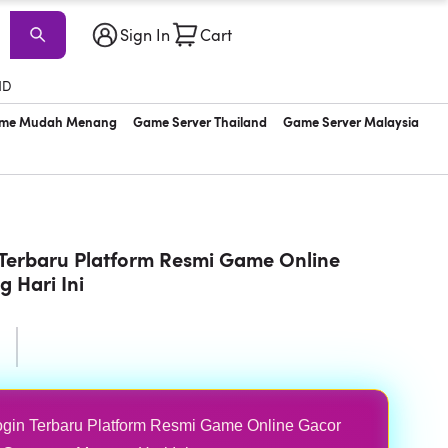
Sign In
Cart
ND
me Mudah Menang
Game Server Thailand
Game Server Malaysia
les
Accent Chairs
Living Room Sets
Reclining Furniture
Living Ro
Terbaru Platform Resmi Game Online
Hari Ini
gin Terbaru Platform Resmi Game Online Gacor