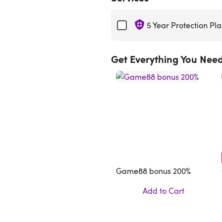
5 Year Protection Pl
Get Everything You Nee
Game88 bonus 200%
Add to Cart