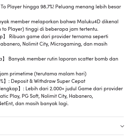
o Player hingga 98.7%! Peluang menang lebih besar
nyak member melaporkan bahwa Maluku4D dikenal
to Player) tinggi di beberapa jam tertentu.
p】 Ribuan game dari provider ternama seperti
Habanero, Nolimit City, Microgaming, dan masih
】 Banyak member rutin laporan scatter bomb dan
jam primetime (terutama malam hari)
】: Deposit & Withdraw Super Cepat
ngkap】: Lebih dari 2.000+ judul Game dari provider
tic Play, PG Soft, Nolimit City, Habanero,
etEnt, dan masih banyak lagi.