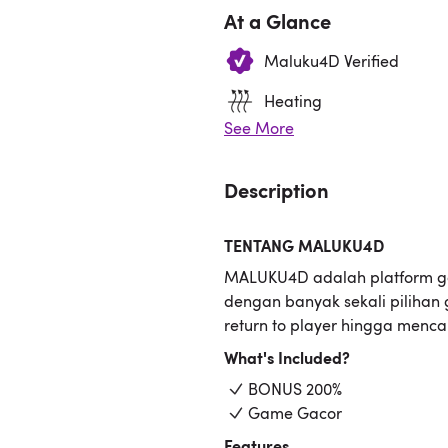
At a Glance
Maluku4D Verified
Heating
See More
Full Body Massage
Description
TENTANG MALUKU4D
MALUKU4D adalah platform g
dengan banyak sekali pilihan
return to player hingga menc
What's Included?
BONUS 200%
Game Gacor
Features