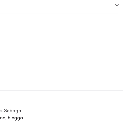
a. Sebagai
no, hingga