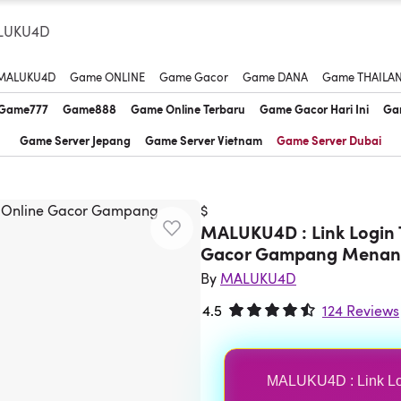
MALUKU4D
Game ONLINE
Game Gacor
Game DANA
Game THAILA
Game777
Game888
Game Online Terbaru
Game Gacor Hari Ini
Ga
Game Server Jepang
Game Server Vietnam
Game Server Dubai
V Stands & Entertainment Centers
Coffee Tables
End & Side Tab
$
MALUKU4D : Link Login 
Gacor Gampang Menang 
By
MALUKU4D
4.5
124 Reviews
Rated 4.5 out of 5 stars.
MALUKU4D : Link Lo