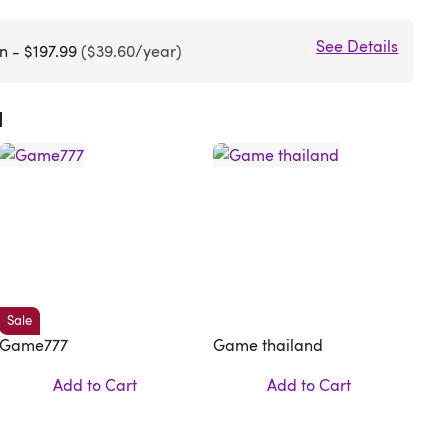
See Details
an
-
$197.99
($39.60/year)
d
Sale
Game777
Game thailand
Ga
De
Add to Cart
Add to Cart