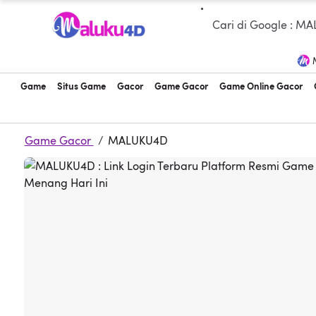
Search
Game
Situs Game
Gacor
Game Gacor
Game Online Gacor
Furniture
Furniture Sale
Living Room Furniture
Sofas
Sectionals
T
Game Gacor
/
MALUKU4D