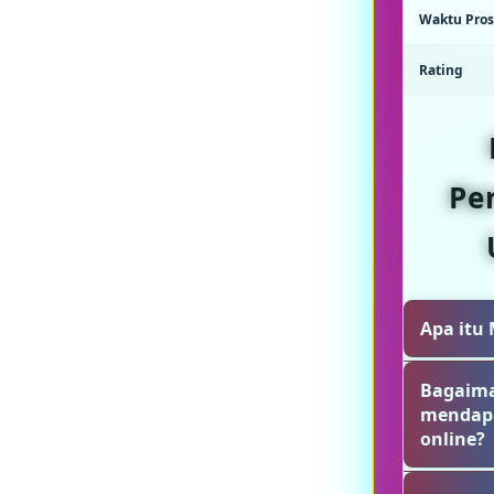
Waktu Pros
Rating
Pe
Apa itu
MALU
Bagaima
platfor
mendap
hari ini
online?
Game88
Sangat