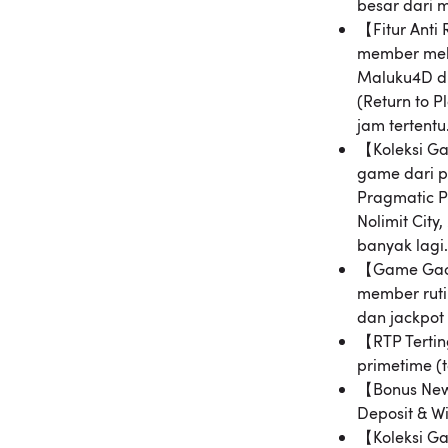
besar dari 
【Fitur Ant
member me
Maluku4D d
(Return to P
jam tertentu
【Koleksi G
game dari p
Pragmatic P
Nolimit Cit
banyak lagi.
【Game Gac
member ruti
dan jackpot 
【RTP Tertin
primetime (
【Bonus Ne
Deposit & W
【Koleksi G