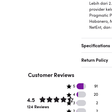
Lebih dari 2
provider kel
Pragmatic Pl
Habanero, M
NetEnt, dan
Specifications
Return Policy
Customer Reviews
91 5 star reviews
5
91
20 4 star reviews
4
20
4.5
2 3 star reviews
3
2
Rated 4.5 out of 5 stars.
124 Reviews
2 2 star reviews
2
2