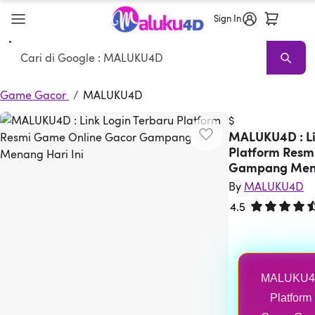
Sign In
Search
Furniture
Furniture Sale
Living Room Furniture
Sofas
Sectionals
T
Game Gacor
/
MALUKU4D
$
MALUKU4D : Li
Platform Resm
Gampang Mena
By
MALUKU4D
4.5
Rated 4.5 out
MALUKU4D 
Platform