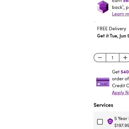
$6
Earn
cepat 
back¹, p
Learn m
jackpot.
FREE Delivery
Get it Tue, Jun 
Get $40 
$40
Get
order o
Credit 
Apply 
Services
5 Year 
$197.9