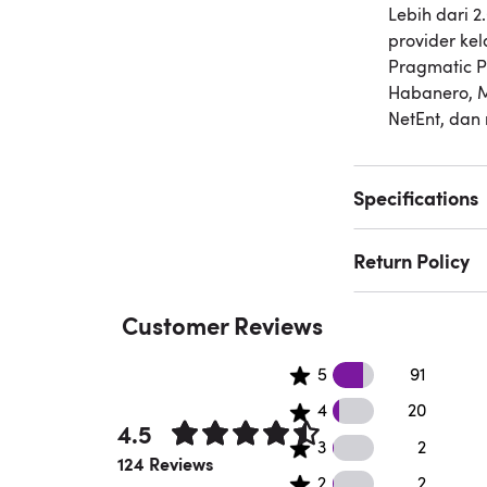
Lebih dari 2
provider kel
Pragmatic Pl
Habanero, M
NetEnt, dan
Specifications
Return Policy
Customer Reviews
91 5 star reviews
5
91
20 4 star reviews
4
20
4.5
2 3 star reviews
3
2
Rated 4.5 out of 5 stars.
124 Reviews
2 2 star reviews
2
2