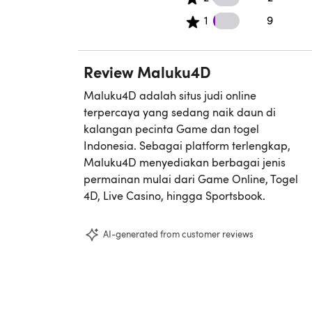
9 1 star reviews
1
9
Review Maluku4D
Maluku4D adalah situs judi online
terpercaya yang sedang naik daun di
kalangan pecinta Game dan togel
Indonesia. Sebagai platform terlengkap,
Maluku4D menyediakan berbagai jenis
permainan mulai dari Game Online, Togel
4D, Live Casino, hingga Sportsbook.
AI-generated from customer reviews