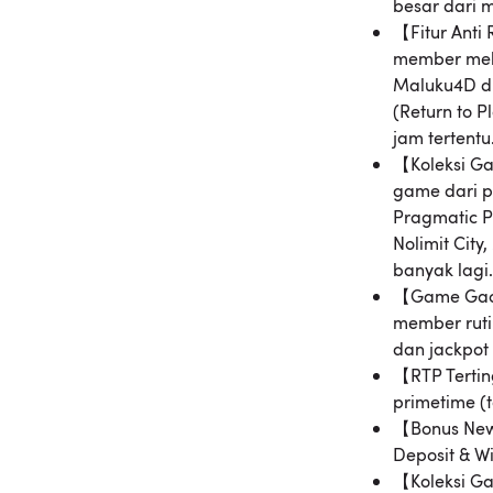
besar dari 
【Fitur Ant
member me
Maluku4D d
(Return to P
jam tertentu
【Koleksi G
game dari p
Pragmatic P
Nolimit Cit
banyak lagi.
【Game Gac
member ruti
dan jackpot 
【RTP Tertin
primetime (
【Bonus Ne
Deposit & W
【Koleksi G