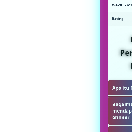
Waktu Pros
Rating
Pe
Apa itu
MALU
Bagaima
platfor
mendap
hari ini
online?
Game88
Sangat