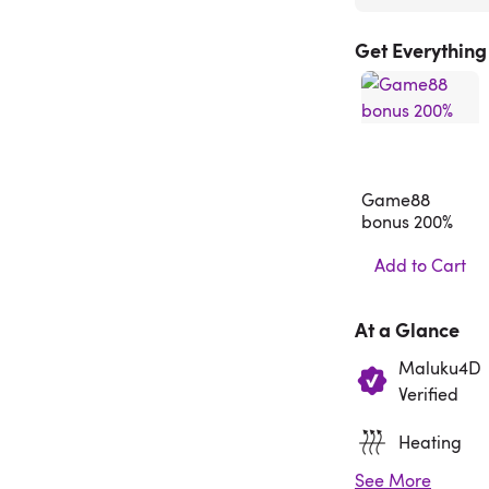
Get Everything
Game88
bonus 200%
Add to Cart
At a Glance
Maluku4D
Verified
Heating
See More