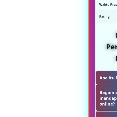
Waktu Pros
Rating
Pe
Apa itu
MALU
Bagaima
platfor
mendap
hari ini
online?
Game88
Sangat