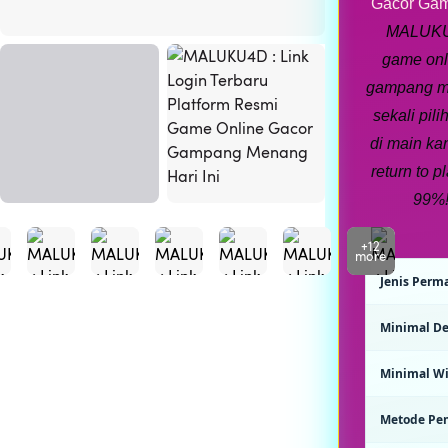
Gacor Gam
MALUKU4
game onl
gampang m
sekali pil
di main ka
return to 
99%!
+12
more
Jenis Perm
Minimal De
Minimal W
Metode Pe