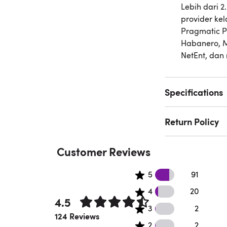
Lebih dari 2
provider kel
Pragmatic Pl
Habanero, M
NetEnt, dan
Specifications
Return Policy
Customer Reviews
91 5 star reviews
5
91
20 4 star reviews
4
20
4.5
2 3 star reviews
3
2
Rated 4.5 out of 5 stars.
124 Reviews
2 2 star reviews
2
2