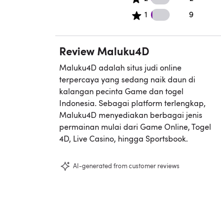
9 1 star reviews
1
9
Review Maluku4D
Maluku4D adalah situs judi online
terpercaya yang sedang naik daun di
kalangan pecinta Game dan togel
Indonesia. Sebagai platform terlengkap,
Maluku4D menyediakan berbagai jenis
permainan mulai dari Game Online, Togel
4D, Live Casino, hingga Sportsbook.
AI-generated from customer reviews