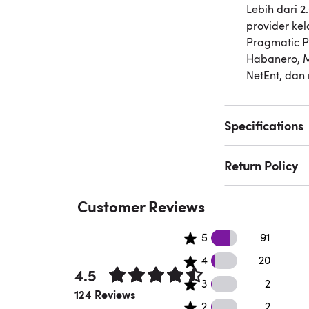
Lebih dari 2
provider kel
Pragmatic Pl
Habanero, M
NetEnt, dan
Specifications
Return Policy
Customer Reviews
91 5 star reviews
5
91
20 4 star reviews
4
20
4.5
2 3 star reviews
3
2
Rated 4.5 out of 5 stars.
124 Reviews
2 2 star reviews
2
2