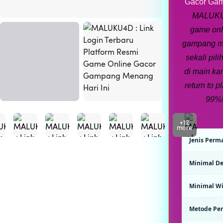
Gacor Gam
MALUKU4
game onl
gampang m
sekali pil
di main ka
return to 
99%!
+12
more
Jenis Perm
Minimal De
Minimal W
Metode Pe