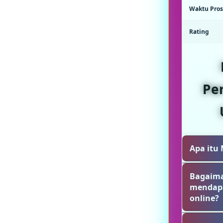
Waktu Pros
Rating
Pe
Apa itu
MALU
Bagaima
platfor
mendap
hari ini
online?
Game88
Sangat