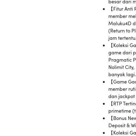
besar dari 
【Fitur Ant
member me
Maluku4D d
(Return to P
jam tertentu
【Koleksi G
game dari p
Pragmatic P
Nolimit Cit
banyak lagi.
【Game Gac
member ruti
dan jackpot 
【RTP Tertin
primetime (
【Bonus Ne
Deposit & W
【Koleksi G