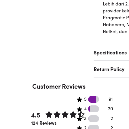
Lebih dari 2
provider kel
Pragmatic Pl
Habanero, M
NetEnt, dan
Specifications
Return Policy
Customer Reviews
91 5 star reviews
5
91
20 4 star reviews
4
20
4.5
2 3 star reviews
3
2
Rated 4.5 out of 5 stars.
124 Reviews
2 2 star reviews
2
2