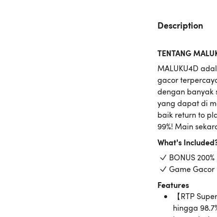
Full Body
Massage
Description
TENTANG MALU
MALUKU4D adala
gacor terperca
dengan banyak s
yang dapat di m
baik return to p
99%! Main sekar
What's Included
BONUS 200%
Game Gacor
Features
【RTP Super 
hingga 98.7