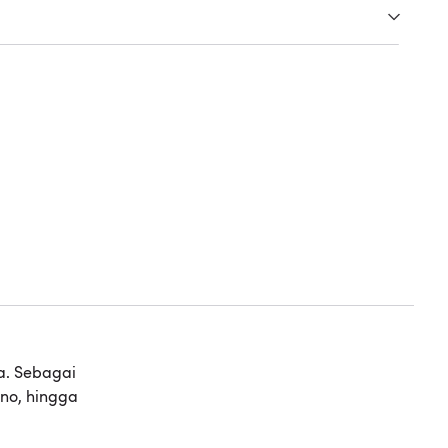
a. Sebagai
no, hingga