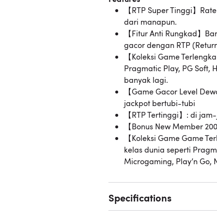
【RTP Super Tinggi】Rate T
dari manapun.
【Fitur Anti Rungkad】Ba
gacor dengan RTP (Return 
【Koleksi Game Terlengka
Pragmatic Play, PG Soft, 
banyak lagi.
【Game Gacor Level Dewa
jackpot bertubi-tubi
【RTP Tertinggi】: di jam-
【Bonus New Member 200%
【Koleksi Game Game Terle
kelas dunia seperti Pragma
Microgaming, Play’n Go, N
Specifications