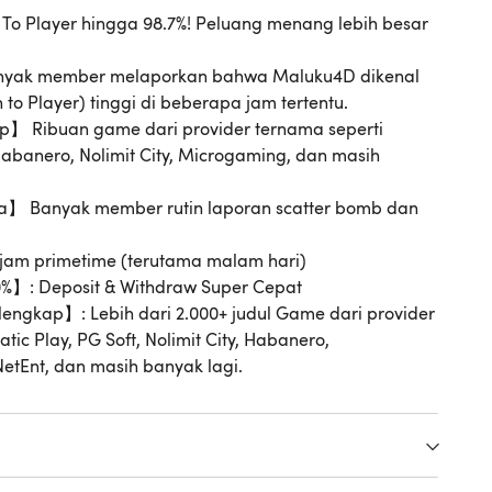
o Player hingga 98.7%! Peluang menang lebih besar
nyak member melaporkan bahwa Maluku4D dikenal
to Player) tinggi di beberapa jam tertentu.
p】 Ribuan game dari provider ternama seperti
Habanero, Nolimit City, Microgaming, dan masih
】 Banyak member rutin laporan scatter bomb dan
jam primetime (terutama malam hari)
】: Deposit & Withdraw Super Cepat
ngkap】: Lebih dari 2.000+ judul Game dari provider
tic Play, PG Soft, Nolimit City, Habanero,
etEnt, dan masih banyak lagi.