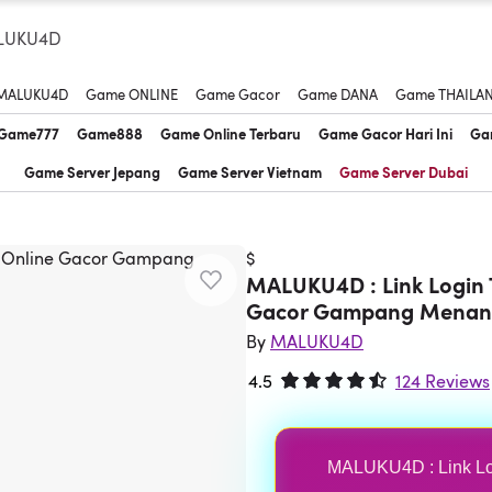
MALUKU4D
Game ONLINE
Game Gacor
Game DANA
Game THAILA
Game777
Game888
Game Online Terbaru
Game Gacor Hari Ini
Ga
Game Server Jepang
Game Server Vietnam
Game Server Dubai
V Stands & Entertainment Centers
Coffee Tables
End & Side Tab
$
MALUKU4D : Link Login 
Gacor Gampang Menang 
By
MALUKU4D
4.5
124 Reviews
Rated 4.5 out of 5 stars.
MALUKU4D : Link Lo