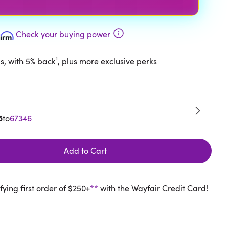
super padat membuat putaran mesin Game88
s dan mudah jackpot.
Check your buying power
, with 5% back¹, plus more exclusive perks
s, with 5% back¹, plus more exclusive perks
5
to
67346
Add to Cart
fying first order of $250+** with the Wayfair Credit Card!
fying first order of $250+
**
with the Wayfair Credit Card!