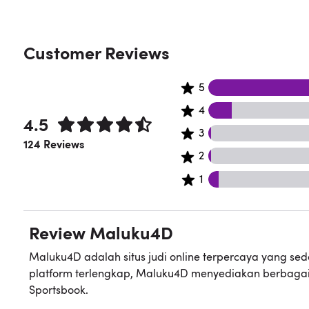
Customer Reviews
91 5 star reviews
5
20 4 star reviews
4
4.5
2 3 star reviews
3
Rated 4.5 out of 5 stars.
124 Reviews
2 2 star reviews
2
9 1 star reviews
1
Review Maluku4D
Maluku4D adalah situs judi online terpercaya yang se
platform terlengkap, Maluku4D menyediakan berbagai j
Sportsbook.