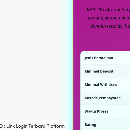
MALUKU4D adalah pl
menang dengan banya
dengan reputasi ba
Jenis Permainan
Minimal Deposit
Minimal Withdraw
Metode Pembayaran
Waktu Proses
Rating