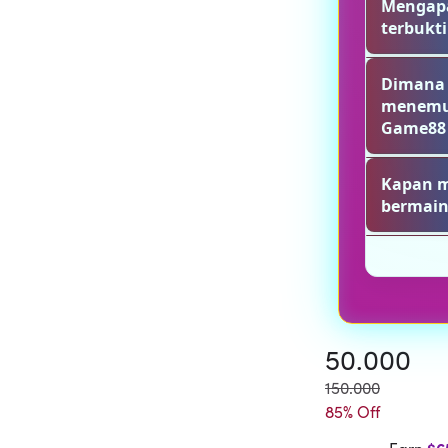
menang 
Mengap
kunju
terbukt
MALUKU
MALUK
fitur RT
Dimana
penyedi
dengan
menemu
resmi ya
Game88 
Game on
sejak
cuan man
Permai
berag
Kapan m
banyak 
bermain
mengg
pecinta
keaman
Moment 
langsun
enkrip
keseru
realtime
paling b
paling 
yang m
pada mal
besar 
50.000
member 
pemain k
was
150.000
dengan
85% Off
padat 
mesin 
Earn $65