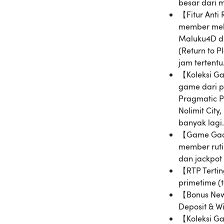
besar dari 
【Fitur Ant
member me
Maluku4D d
(Return to P
jam tertentu
【Koleksi G
game dari p
Pragmatic P
Nolimit Cit
banyak lagi.
【Game Gac
member ruti
dan jackpot 
【RTP Tertin
primetime (
【Bonus Ne
Deposit & W
【Koleksi G