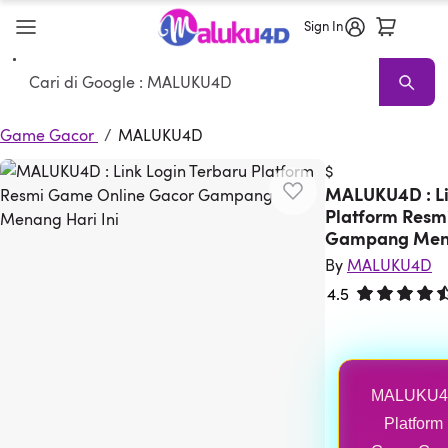
Sign In
Search
Furniture
Furniture Sale
Living Room Furniture
Sofas
Sectionals
T
Game Gacor
/
MALUKU4D
$
MALUKU4D : Li
Platform Resm
Gampang Mena
By
MALUKU4D
4.5
Rated 4.5 out
MALUKU4D 
Platform