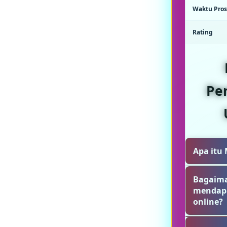
Waktu Pros
Rating
Pe
Apa itu
MALU
Bagaima
platfor
mendap
hari ini
online?
Game88
Sangat