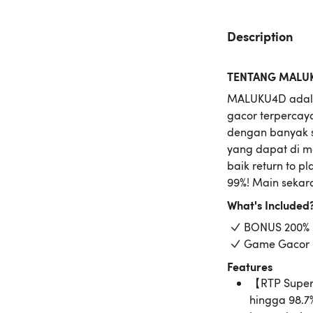
Full Body
Massage
Description
TENTANG MALU
MALUKU4D adala
gacor terperca
dengan banyak s
yang dapat di m
baik return to p
99%! Main sekar
What's Included
BONUS 200%
Game Gacor
Features
【RTP Super 
hingga 98.7