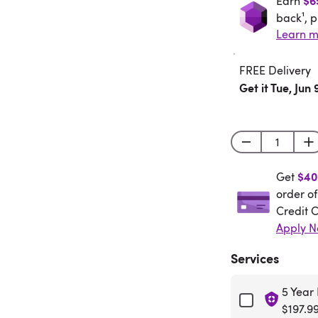
$6
Earn
cepat 
back¹, p
Learn m
jackpot.
FREE Delivery
Get it Tue, Jun 
Get $40 
$40
Get
order o
Credit 
Apply 
Services
5 Year 
$197.9