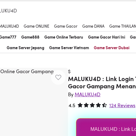
MALUKU4D
Game ONLINE
Game Gacor
Game DANA
Game THAILA
Game777
Game888
Game Online Terbaru
Game Gacor Hari Ini
Ga
Game Server Jepang
Game Server Vietnam
Game Server Dubai
V Stands & Entertainment Centers
Coffee Tables
End & Side Tab
$
MALUKU4D : Link Login 
Gacor Gampang Menang 
By
MALUKU4D
4.5
124 Reviews
Rated 4.5 out of 5 stars.
MALUKU4D : Link Lo