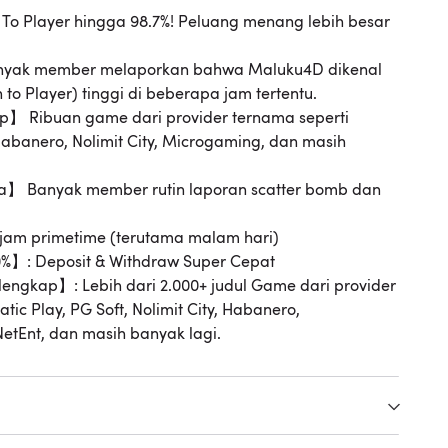
o Player hingga 98.7%! Peluang menang lebih besar
nyak member melaporkan bahwa Maluku4D dikenal
to Player) tinggi di beberapa jam tertentu.
p】 Ribuan game dari provider ternama seperti
Habanero, Nolimit City, Microgaming, dan masih
】 Banyak member rutin laporan scatter bomb dan
jam primetime (terutama malam hari)
】: Deposit & Withdraw Super Cepat
ngkap】: Lebih dari 2.000+ judul Game dari provider
tic Play, PG Soft, Nolimit City, Habanero,
etEnt, dan masih banyak lagi.