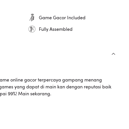
Game Gacor Included
Fully Assembled
ame online gacor terpercaya gampang menang
 games yang dapat di main kan dengan reputasi baik
apai 99%! Main sekarang.