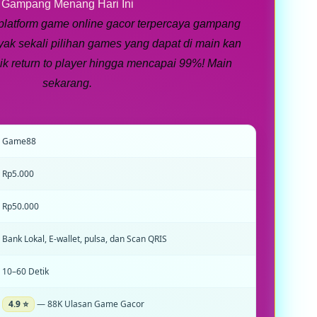
Gampang Menang Hari Ini
atform game online gacor terpercaya gampang
k sekali pilihan games yang dapat di main kan
ik return to player hingga mencapai 99%! Main
sekarang.
Game88
Rp5.000
Rp50.000
Bank Lokal, E-wallet, pulsa, dan Scan QRIS
10–60 Detik
4.9 ⭐
— 88K Ulasan Game Gacor