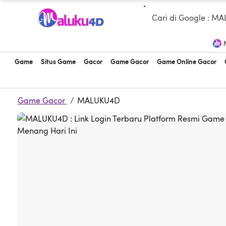
Search
Game
Situs Game
Gacor
Game Gacor
Game Online Gacor
Furniture
Furniture Sale
Living Room Furniture
Sofas
Sectionals
T
Game Gacor
/
MALUKU4D