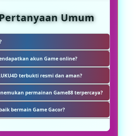
 Pertanyaan Umum
?
latform situs Game Gacor hari ini dari
endapatkan akun Game online?
e88 online gampang menang besar.
lahkan kunjungi livechat MALUKU4D dan
UKU4D terbukti resmi dan aman?
 Live paling update dengan koleksi ratusan
kicau cuan mania.
penyedia provider Game88 resmi yang telah
nemukan permainan Game88 terpercaya?
ak 2020 dengan beragam permainan
m keamanan tinggi berupa enkripsi data
 cukup banyak menarik kalangan pecinta
baik bermain Game Gacor?
.
angsung diakses secara realtime di situs
emberikan bonus besar kepada seluruh
nikmati keseruan Game online paling gacor
lam hari ini. Ribuan member aktif saat malam