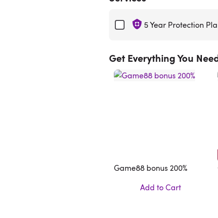
5 Year Protection Pl
Get Everything You Nee
Game88 bonus 200%
Add to Cart