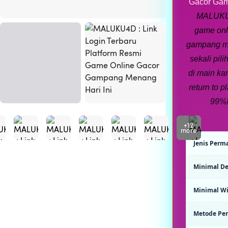
Gacor Gam
MALUKU4
game onl
gampang m
sekali pil
di main ka
return to 
99%!
+12
more
Jenis Perm
Minimal De
Minimal W
Metode Pe