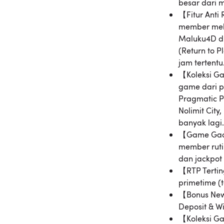
besar dari 
【Fitur Ant
member me
Maluku4D d
(Return to P
jam tertentu
【Koleksi G
game dari p
Pragmatic P
Nolimit Cit
banyak lagi.
【Game Gac
member ruti
dan jackpot 
【RTP Tertin
primetime (
【Bonus Ne
Deposit & W
【Koleksi G