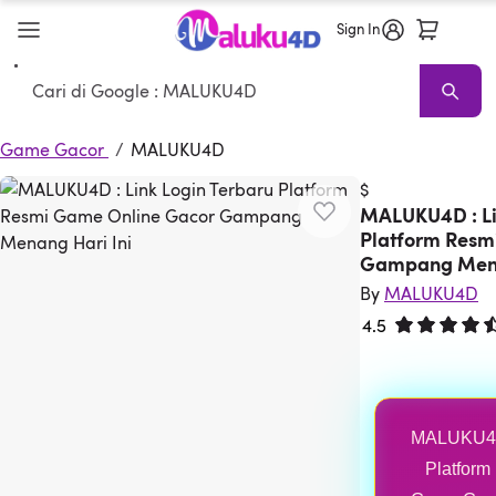
Sign In
Search
Furniture
Furniture Sale
Living Room Furniture
Sofas
Sectionals
T
Game Gacor
/
MALUKU4D
$
MALUKU4D : Li
Platform Resm
Gampang Mena
By
MALUKU4D
4.5
Rated 4.5 out
MALUKU4D 
Platform