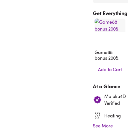
Get Everything
Game88
bonus 200%
Add to Cart
At a Glance
Maluku4D
Verified
Heating
See More