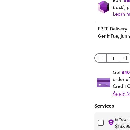
$6
Earn
cepat 
back¹, p
Learn m
jackpot.
FREE Delivery
Get it Tue, Jun 
Get $40 
$40
Get
order o
Credit 
Apply 
Services
5 Year 
$197.9