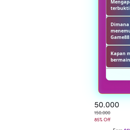
menang 
Mengap
kunju
terbukt
MALUKU
MALUK
fitur RT
Dimana
penyedi
dengan
menemu
resmi ya
Game88 
Game on
sejak
cuan man
Permai
berag
Kapan m
banyak 
bermain
mengg
pecinta
keaman
Moment 
langsun
enkrip
keseru
realtime
paling b
paling 
yang m
pada mal
besar 
50.000
member 
pemain k
was
150.000
dengan
85% Off
padat 
mesin 
Earn $65