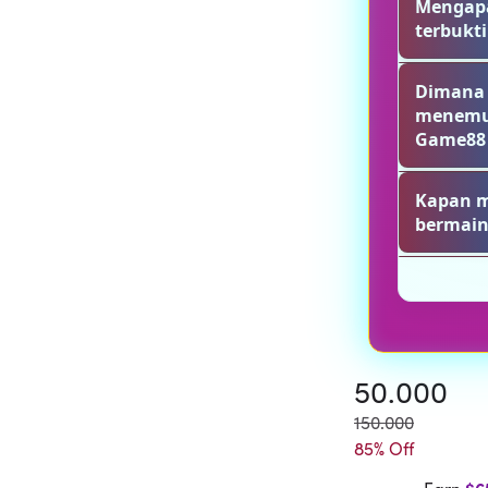
menang 
Mengap
kunju
terbukt
MALUKU
MALUK
fitur RT
Dimana
penyedi
dengan
menemu
resmi ya
Game88 
Game on
sejak
cuan man
Permai
berag
Kapan m
banyak 
bermain
mengg
pecinta
keaman
Moment 
langsun
enkrip
keseru
realtime
paling b
paling 
yang m
pada mal
besar 
50.000
member 
pemain k
was
150.000
dengan
85% Off
padat 
mesin 
Earn $65