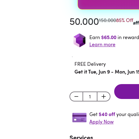
dengan transaksi 
semakin cepat pana
50.000
was
150.000
85% Off
Earn $65.00 in rewards
$65.00
Earn
in reward
Learn more
FREE Delivery
Get it Tue, Jun 9 - Mon, Jun 1
Get $40 off your quali
$40 off
Get
your quali
Apply Now
Services