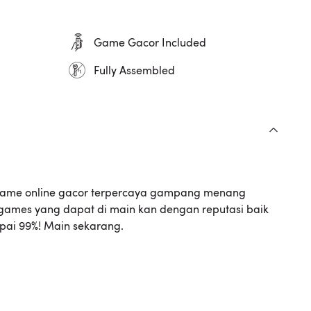
Game Gacor Included
Fully Assembled
ame online gacor terpercaya gampang menang
 games yang dapat di main kan dengan reputasi baik
apai 99%! Main sekarang.