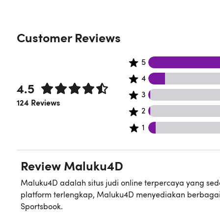
Customer Reviews
91 5 star reviews
5
20 4 star reviews
4
4.5
2 3 star reviews
3
Rated 4.5 out of 5 stars.
124 Reviews
2 2 star reviews
2
9 1 star reviews
1
Review Maluku4D
Maluku4D adalah situs judi online terpercaya yang se
platform terlengkap, Maluku4D menyediakan berbagai j
Sportsbook.