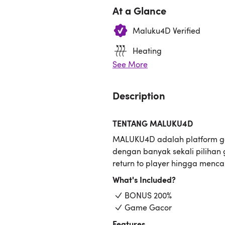
At a Glance
Maluku4D Verified
Heating
See More
Full Body Massage
Description
TENTANG MALUKU4D
MALUKU4D adalah platform g
dengan banyak sekali pilihan
return to player hingga menc
What's Included?
BONUS 200%
Game Gacor
Features