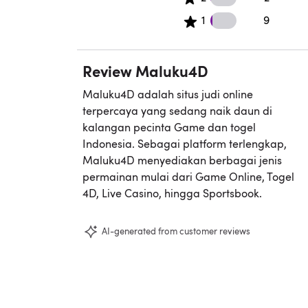
9 1 star reviews
1
9
Review Maluku4D
Maluku4D adalah situs judi online
terpercaya yang sedang naik daun di
kalangan pecinta Game dan togel
Indonesia. Sebagai platform terlengkap,
Maluku4D menyediakan berbagai jenis
permainan mulai dari Game Online, Togel
4D, Live Casino, hingga Sportsbook.
AI-generated from customer reviews