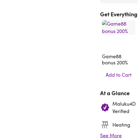
Get Everything
Game88
bonus 200%
Add to Cart
At a Glance
Maluku4D
Verified
Heating
See More