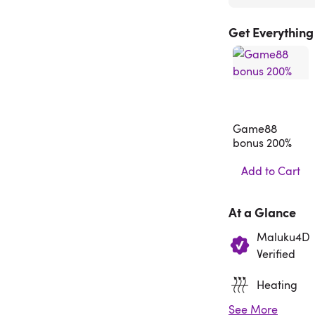
Get Everything
Game88
bonus 200%
Add to Cart
At a Glance
Maluku4D
Verified
Heating
See More