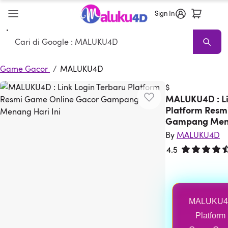
Sign In
Search
Furniture
Furniture Sale
Living Room Furniture
Sofas
Sectionals
T
Game Gacor
/
MALUKU4D
$
MALUKU4D : Li
Platform Resm
Gampang Mena
By
MALUKU4D
4.5
Rated 4.5 out
MALUKU4D 
Platform