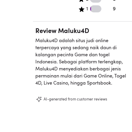
9 1 star reviews
1
9
Review Maluku4D
Maluku4D adalah situs judi online
terpercaya yang sedang naik daun di
kalangan pecinta Game dan togel
Indonesia. Sebagai platform terlengkap,
Maluku4D menyediakan berbagai jenis
permainan mulai dari Game Online, Togel
4D, Live Casino, hingga Sportsbook.
AI-generated from customer reviews