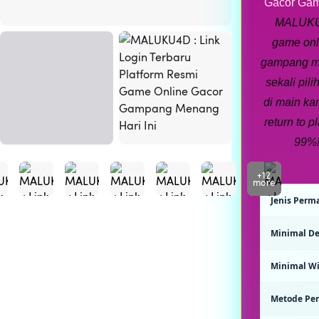
Gacor Gam
MALUKU4
game onl
gampang m
sekali pil
di main ka
return to 
99%!
+12
more
Jenis Perm
Minimal De
Minimal W
Metode Pe