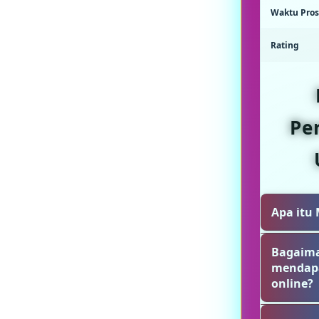
Waktu Pros
Rating
Pe
Apa itu
MALU
Bagaima
platfor
mendap
hari ini
online?
Game88
Sangat