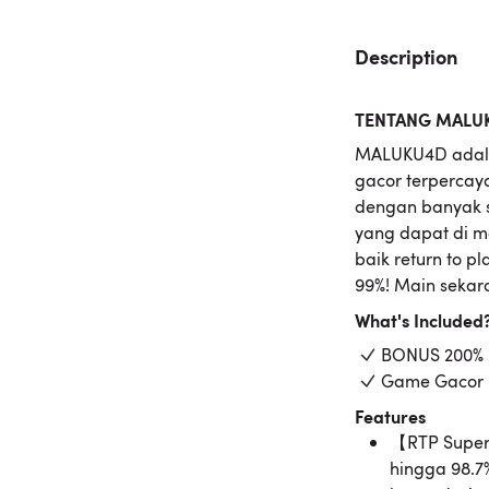
Full Body
Massage
Description
TENTANG MALU
MALUKU4D adala
gacor terperca
dengan banyak s
yang dapat di m
baik return to p
99%! Main sekar
What's Included
BONUS 200%
Game Gacor
Features
【RTP Super 
hingga 98.7