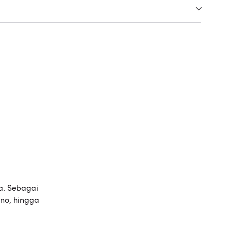
a. Sebagai
no, hingga