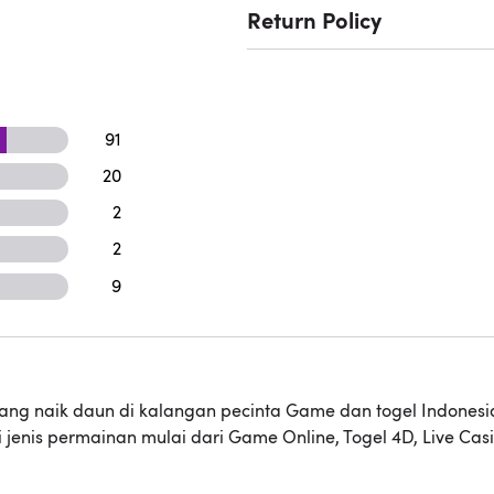
Return Policy
91
20
2
2
9
dang naik daun di kalangan pecinta Game dan togel Indonesi
enis permainan mulai dari Game Online, Togel 4D, Live Casi