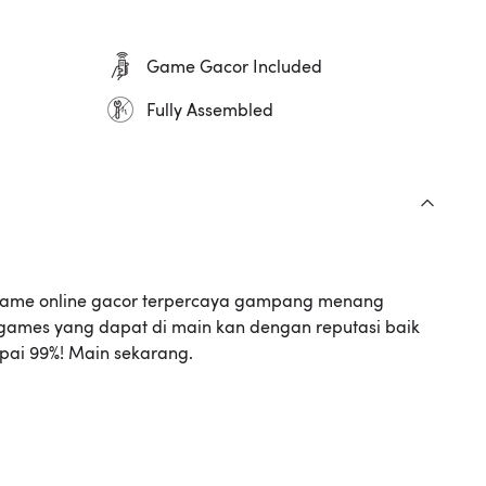
Game Gacor Included
Fully Assembled
ame online gacor terpercaya gampang menang
 games yang dapat di main kan dengan reputasi baik
apai 99%! Main sekarang.