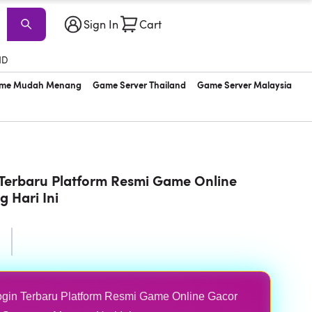
Sign In
Cart
ND
me Mudah Menang
Game Server Thailand
Game Server Malaysia
les
Accent Chairs
Living Room Sets
Reclining Furniture
Living Ro
Terbaru Platform Resmi Game Online
Hari Ini
gin Terbaru Platform Resmi Game Online Gacor