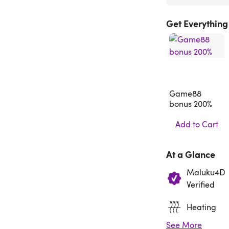
Get Everything
Game88
bonus 200%
Add to Cart
At a Glance
Maluku4D
Verified
Heating
See More