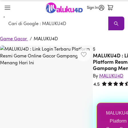
Sign In
Search
Furniture
Furniture Sale
Living Room Furniture
Sofas
Sectionals
T
Game Gacor
/
MALUKU4D
$
MALUKU4D : Li
Platform Resm
Gampang Mena
By
MALUKU4D
4.5
Rated 4.5 out
MALUKU4D 
Platform