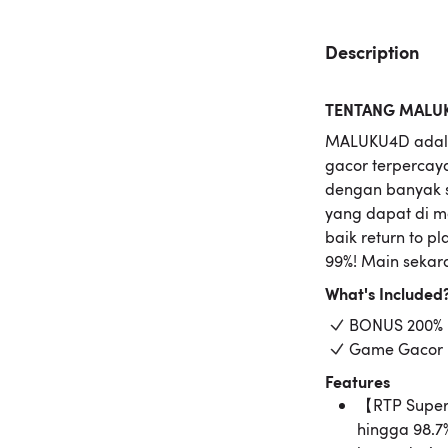
Full Body
Massage
Description
TENTANG MALU
MALUKU4D adala
gacor terperca
dengan banyak s
yang dapat di m
baik return to p
99%! Main sekar
What's Included
BONUS 200%
Game Gacor
Features
【RTP Super 
hingga 98.7