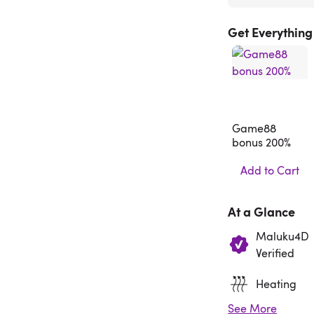
Get Everything
Game88
bonus 200%
Add to Cart
At a Glance
Maluku4D
Verified
Heating
See More