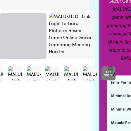
Gacor Gam
MALUKU4
game onl
gampang m
sekali pil
di main ka
return to 
99%!
+12
more
Jenis Perm
Minimal De
Minimal W
Metode Pe