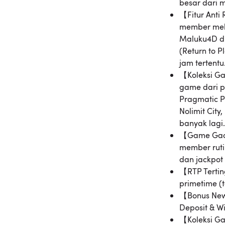
besar dari 
【Fitur Ant
member me
Maluku4D d
(Return to P
jam tertentu
【Koleksi G
game dari p
Pragmatic P
Nolimit Cit
banyak lagi.
【Game Gac
member ruti
dan jackpot 
【RTP Tertin
primetime (
【Bonus Ne
Deposit & W
【Koleksi G