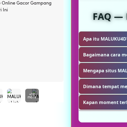
FAQ —
Apa itu MALUKU4D
MALUKU4D adalah p
Bagaimana cara m
provider viral Gam
Sangat mudah, si
Mengapa situs MAL
dapatkan fitur RTP
Game online paling 
MALUKU4D sebagai 
Dimana tempat me
beroperasi sej
+12
more
menggunakan siste
Permainan Game88
Kapan moment ter
canggih paling baru
cuan, kini bisa l
MALUKU4D yang m
Moment terbaik me
pemain kicau gacor.
bisa dicoba pada ma