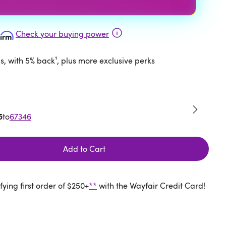
super padat membuat putaran mesin Game88
s dan mudah jackpot.
Check your buying power
, with 5% back¹, plus more exclusive perks
s, with 5% back¹, plus more exclusive perks
5
to
67346
Add to Cart
fying first order of $250+** with the Wayfair Credit Card!
fying first order of $250+
**
with the Wayfair Credit Card!