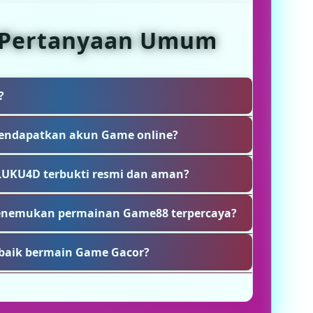
 Pertanyaan Umum
?
latform situs Game Gacor hari ini dari
endapatkan akun Game online?
e88 online gampang menang besar.
lahkan kunjungi livechat MALUKU4D dan
UKU4D terbukti resmi dan aman?
 Live paling update dengan koleksi ratusan
kicau cuan mania.
penyedia provider Game88 resmi yang telah
nemukan permainan Game88 terpercaya?
ak 2020 dengan beragam permainan
m keamanan tinggi berupa enkripsi data
 cukup banyak menarik kalangan pecinta
baik bermain Game Gacor?
.
angsung diakses secara realtime di situs
emberikan bonus besar kepada seluruh
nikmati keseruan Game online paling gacor
lam hari ini. Ribuan member aktif saat malam