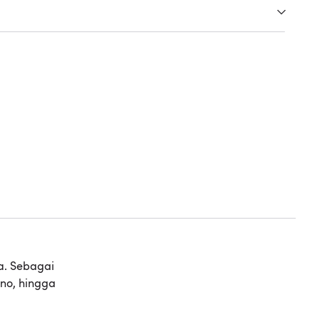
a. Sebagai
no, hingga