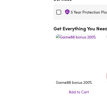
5 Year Protection Pl
Get Everything You Nee
Game88 bonus 200%
Add to Cart