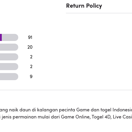
Return Policy
91
20
2
2
9
dang naik daun di kalangan pecinta Game dan togel Indonesi
enis permainan mulai dari Game Online, Togel 4D, Live Casi