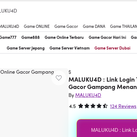
MALUKU4D
Game ONLINE
Game Gacor
Game DANA
Game THAILA
Game777
Game888
Game Online Terbaru
Game Gacor Hari Ini
Ga
Game Server Jepang
Game Server Vietnam
Game Server Dubai
V Stands & Entertainment Centers
Coffee Tables
End & Side Tab
$
MALUKU4D : Link Login 
Gacor Gampang Menang 
By
MALUKU4D
4.5
124 Reviews
Rated 4.5 out of 5 stars.
MALUKU4D : Link Lo