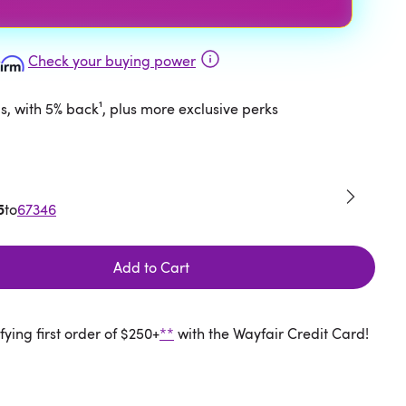
super padat membuat putaran mesin Game88
s dan mudah jackpot.
Check your buying power
, with 5% back¹, plus more exclusive perks
s, with 5% back¹, plus more exclusive perks
5
to
67346
Add to Cart
fying first order of $250+** with the Wayfair Credit Card!
fying first order of $250+
**
with the Wayfair Credit Card!