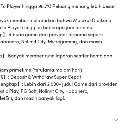
o Player hingga 98.7%! Peluang menang lebih besar
nyak member melaporkan bahwa Maluku4D dikenal
to Player) tinggi di beberapa jam tertentu.
p】 Ribuan game dari provider ternama seperti
Habanero, Nolimit City, Microgaming, dan masih
】 Banyak member rutin laporan scatter bomb dan
jam primetime (terutama malam hari)
】: Deposit & Withdraw Super Cepat
ngkap】: Lebih dari 2.000+ judul Game dari provider
tic Play, PG Soft, Nolimit City, Habanero,
etEnt, dan masih banyak lagi.