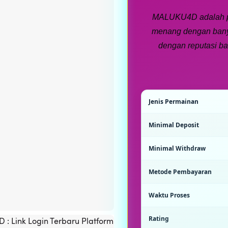
MALUKU4D adalah pl
menang dengan banya
dengan reputasi ba
Jenis Permainan
Minimal Deposit
Minimal Withdraw
Metode Pembayaran
Waktu Proses
Rating