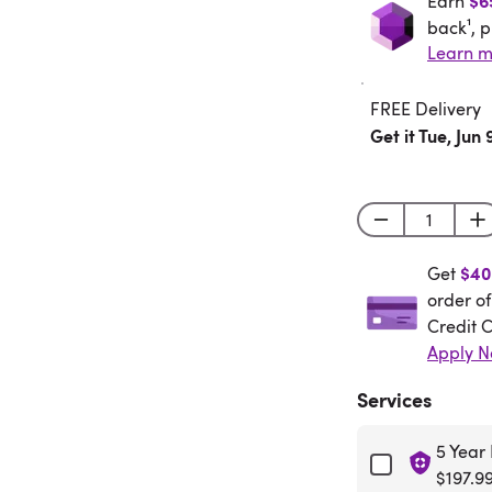
$6
Earn
cepat 
back¹, p
Learn m
jackpot.
FREE Delivery
Get it Tue, Jun 
Get $40 
$40
Get
order o
Credit 
Apply 
Services
5 Year 
$197.9