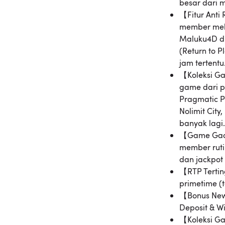
besar dari 
【Fitur Ant
member me
Maluku4D d
(Return to P
jam tertentu
【Koleksi G
game dari p
Pragmatic P
Nolimit Cit
banyak lagi.
【Game Gac
member ruti
dan jackpot 
【RTP Tertin
primetime (
【Bonus Ne
Deposit & W
【Koleksi G