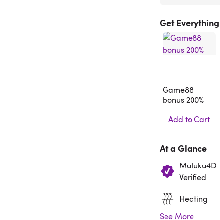
Get Everything
Game88
bonus 200%
Add to Cart
At a Glance
Maluku4D
Verified
Heating
See More