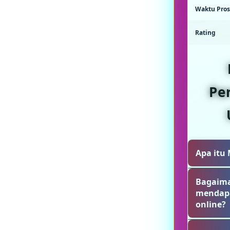
Waktu Pros
Rating
Pe
Apa itu
MALU
Bagaima
platfor
mendap
hari ini
online?
Game88
Sangat