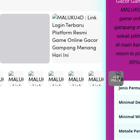
Gacor Gam
MALUKU4
game onl
gampang m
sekali pil
di main ka
return to 
99%!
+12
more
Jenis Perm
Minimal De
Minimal W
Metode Pe