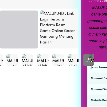
Gacor Gam
MALUKU4
game onl
gampang m
sekali pil
di main ka
return to 
99%!
+12
more
Jenis Perm
Minimal De
Minimal W
Metode Pe