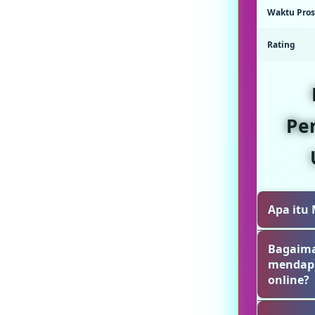
Waktu Pros
Rating
Pe
Apa itu
MALU
Bagaima
platfor
mendap
hari ini
online?
Game88
Sangat