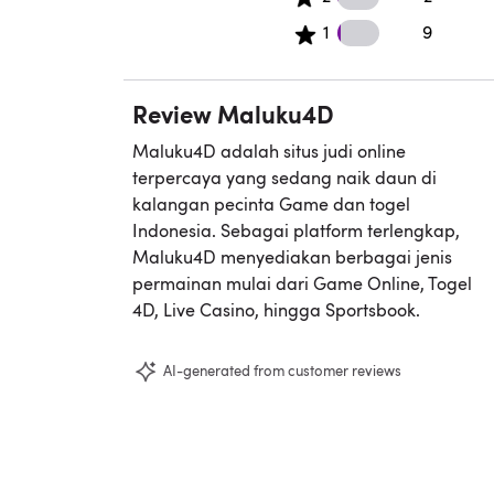
9 1 star reviews
1
9
Review Maluku4D
Maluku4D adalah situs judi online
terpercaya yang sedang naik daun di
kalangan pecinta Game dan togel
Indonesia. Sebagai platform terlengkap,
Maluku4D menyediakan berbagai jenis
permainan mulai dari Game Online, Togel
4D, Live Casino, hingga Sportsbook.
AI-generated from customer reviews