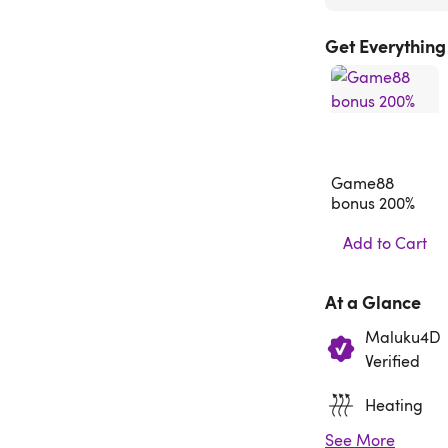
Get Everything
Game88
bonus 200%
Add to Cart
At a Glance
Maluku4D
Verified
Heating
See More