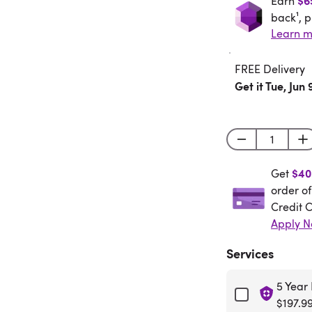
$6
Earn
cepat 
back¹, p
Learn m
jackpot.
FREE Delivery
Get it Tue, Jun 
Get $40 
$40
Get
order o
Credit 
Apply 
Services
5 Year 
$197.9