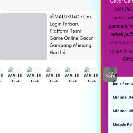
Gacor Gam
MALUKU4
game onl
gampang m
sekali pil
di main ka
return to 
99%!
+12
more
Jenis Perm
Minimal De
Minimal W
Metode Pe