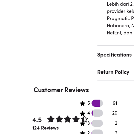
Lebih dari 2
provider kel
Pragmatic Pl
Habanero, M
NetEnt, dan
Specifications
Return Policy
Customer Reviews
91 5 star reviews
5
91
20 4 star reviews
4
20
4.5
2 3 star reviews
3
2
Rated 4.5 out of 5 stars.
124 Reviews
2 2 star reviews
2
2