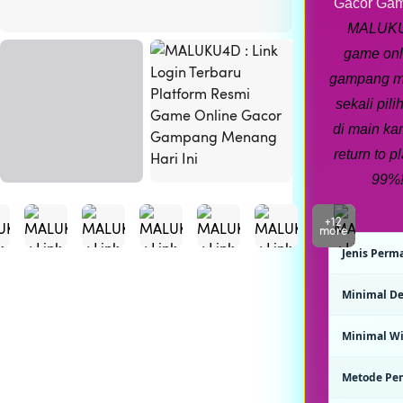
Gacor Gam
MALUKU4
game onl
gampang m
sekali pil
di main ka
return to 
99%!
+12
more
Jenis Perm
Minimal De
Minimal W
Metode Pe