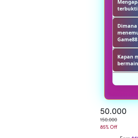
menang 
Mengap
kunju
terbukt
MALUKU
MALUK
fitur RT
Dimana
penyedi
dengan
menemu
resmi ya
Game88 
Game on
sejak
cuan man
Permai
berag
Kapan m
banyak 
bermain
mengg
pecinta
keaman
Moment 
langsun
enkrip
keseru
realtime
paling b
paling 
yang m
pada mal
besar 
50.000
member 
pemain k
was
150.000
dengan
85% Off
padat 
mesin 
Earn $65