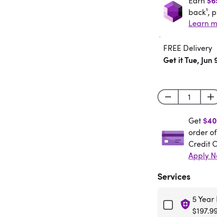
$6
Earn
cepat 
back¹, p
Learn m
jackpot.
FREE Delivery
Get it Tue, Jun 
Get $40 
$40
Get
order o
Credit 
Apply 
Services
5 Year 
$197.9