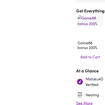
Get Everything
Game88
bonus 200%
Add to Cart
At a Glance
Maluku4D
Verified
Heating
See More