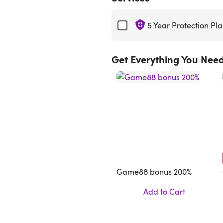
5 Year Protection Pl
Get Everything You Nee
Game88 bonus 200%
Add to Cart