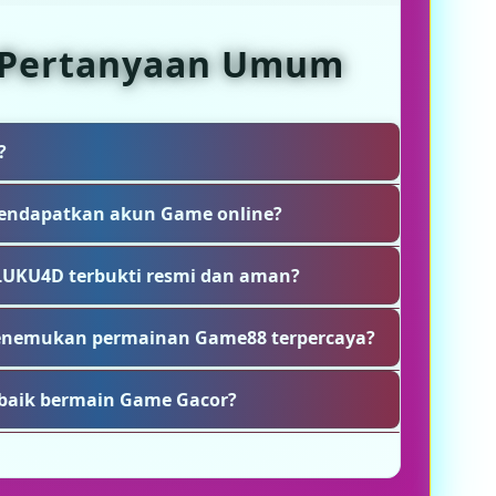
 Pertanyaan Umum
?
latform situs Game Gacor hari ini dari
endapatkan akun Game online?
e88 online gampang menang besar.
lahkan kunjungi livechat MALUKU4D dan
UKU4D terbukti resmi dan aman?
 Live paling update dengan koleksi ratusan
kicau cuan mania.
penyedia provider Game88 resmi yang telah
nemukan permainan Game88 terpercaya?
ak 2020 dengan beragam permainan
m keamanan tinggi berupa enkripsi data
 cukup banyak menarik kalangan pecinta
baik bermain Game Gacor?
.
angsung diakses secara realtime di situs
emberikan bonus besar kepada seluruh
nikmati keseruan Game online paling gacor
lam hari ini. Ribuan member aktif saat malam