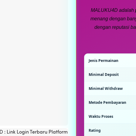
MALUKU4D adalah pl
menang dengan banya
dengan reputasi ba
Jenis Permainan
Minimal Deposit
Minimal Withdraw
Metode Pembayaran
Waktu Proses
Rating