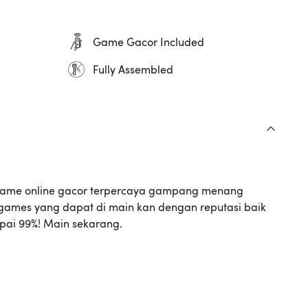
Game Gacor Included
Fully Assembled
ame online gacor terpercaya gampang menang
 games yang dapat di main kan dengan reputasi baik
apai 99%! Main sekarang.