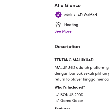
At a Glance
Maluku4D Verified
Heating
See More
Full Body Massage
Description
TENTANG MALUKU4D
MALUKU4D adalah platform g
dengan banyak sekali pilihan
return to player hingga menc
What's Included?
BONUS 200%
Game Gacor
Features