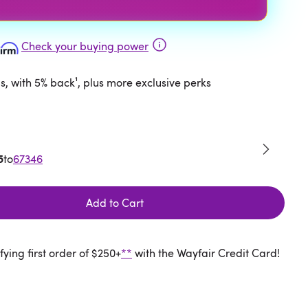
super padat membuat putaran mesin Game88
s dan mudah jackpot.
Check your buying power
, with 5% back¹, plus more exclusive perks
s, with 5% back¹, plus more exclusive perks
5
to
67346
Add to Cart
fying first order of $250+** with the Wayfair Credit Card!
fying first order of $250+
**
with the Wayfair Credit Card!