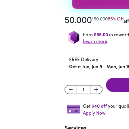
dengan transaksi 
semakin cepat pana
50.000
was
150.000
85% Off
Earn $65.00 in rewards
$65.00
Earn
in reward
Learn more
FREE Delivery
Get it Tue, Jun 9 - Mon, Jun 1
Get $40 off your quali
$40 off
Get
your quali
Apply Now
Services