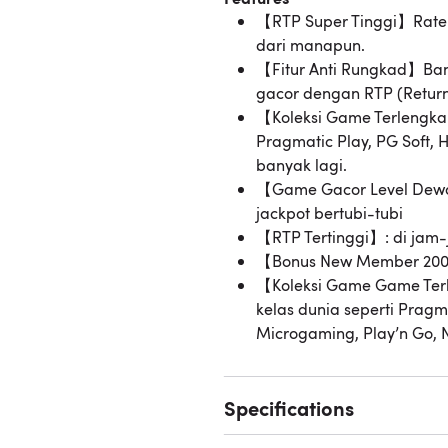
【RTP Super Tinggi】Rate T
dari manapun.
【Fitur Anti Rungkad】Ba
gacor dengan RTP (Return 
【Koleksi Game Terlengka
Pragmatic Play, PG Soft, 
banyak lagi.
【Game Gacor Level Dewa
jackpot bertubi-tubi
【RTP Tertinggi】: di jam-
【Bonus New Member 200%
【Koleksi Game Game Terle
kelas dunia seperti Pragma
Microgaming, Play’n Go, N
Specifications