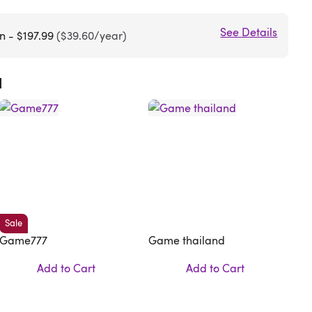
See Details
an
-
$197.99
($39.60/year)
d
Sale
Game777
Game thailand
Ga
De
Add to Cart
Add to Cart