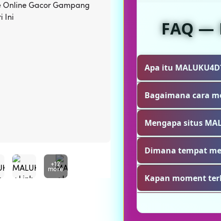
FAQ —
Apa itu MALUKU4D
MALUKU4D adalah p
Bagaimana cara m
provider viral Gam
Sangat mudah, si
Mengapa situs MAL
dapatkan fitur RTP
Game online paling 
MALUKU4D sebagai 
Dimana tempat me
beroperasi sej
+12
more
menggunakan siste
Permainan Game88
Kapan moment ter
canggih paling baru
cuan, kini bisa l
MALUKU4D yang m
Moment terbaik me
pemain kicau gacor.
bisa dicoba pada ma