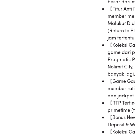
besar dari 
【Fitur Ant
member me
Maluku4D d
(Return to P
jam tertentu
【Koleksi G
game dari p
Pragmatic P
Nolimit Cit
banyak lagi.
【Game Gac
member ruti
dan jackpot 
【RTP Tertin
primetime (
【Bonus Ne
Deposit & W
【Koleksi G