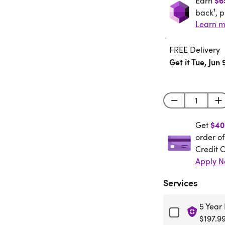
$6
Earn
cepat 
back¹, p
Learn m
jackpot.
FREE Delivery
Get it Tue, Jun 
Get $40 
$40
Get
order o
Credit 
Apply 
Services
5 Year 
$197.9