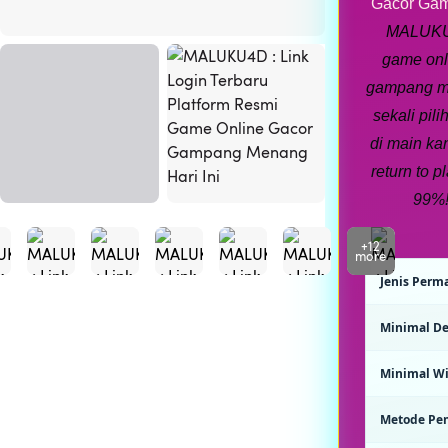
Gacor Gam
MALUKU4
game onl
gampang m
sekali pil
di main ka
return to 
99%!
+12
more
Jenis Perm
Minimal De
Minimal W
Metode Pe