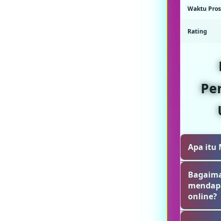
Waktu Pros
Rating
Pe
Apa itu
MALU
Bagaima
platfor
mendap
hari ini
online?
Game88
Sangat