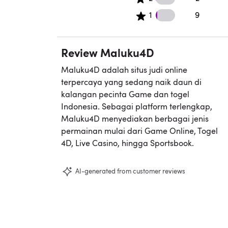
9 1 star reviews
1
9
Review Maluku4D
Maluku4D adalah situs judi online
terpercaya yang sedang naik daun di
kalangan pecinta Game dan togel
Indonesia. Sebagai platform terlengkap,
Maluku4D menyediakan berbagai jenis
permainan mulai dari Game Online, Togel
4D, Live Casino, hingga Sportsbook.
AI-generated from customer reviews