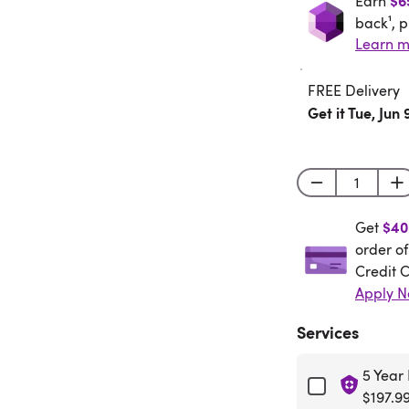
$6
Earn
cepat 
back¹, p
Learn m
jackpot.
FREE Delivery
Get it Tue, Jun 
Get $40 
$40
Get
order o
Credit 
Apply 
Services
5 Year 
$197.9