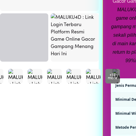
Gacor Gam
MALUKU4
game onl
gampang m
sekali pil
di main ka
return to 
99%!
+12
more
Jenis Perm
Minimal De
Minimal W
Metode Pe