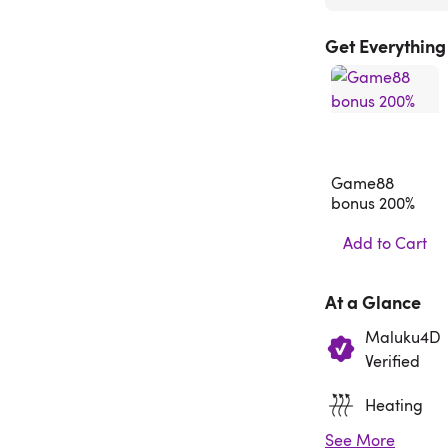
Get Everything
Game88
bonus 200%
Add to Cart
At a Glance
Maluku4D
Verified
Heating
See More